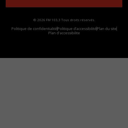
© 2026 FM 103,3 Tous droits réservés.
Politique de confidentialité
Politique d’accessibilité
Plan du site
Plan d'accessibilite
Comment installer notre vignette sur votre