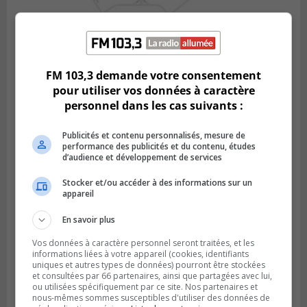
BOUCHERVILLE
Publié le 5 août 2026 à 15h25
FM 103,3 demande votre consentement
Le MTMD annonce des fermetures sur
pour utiliser vos données à caractère
l’autoroute 20 à Boucherville
personnel dans les cas suivants :
Publicités et contenu personnalisés, mesure de
performance des publicités et du contenu, études
d’audience et développement de services
Stocker et/ou accéder à des informations sur un
appareil
En savoir plus
Vos données à caractère personnel seront traitées, et les
informations liées à votre appareil (cookies, identifiants
uniques et autres types de données) pourront être stockées
et consultées par 66 partenaires, ainsi que partagées avec lui,
VIEUX-LONGUEUIL
Publié le 31 juillet 2026 à 14h20
ou utilisées spécifiquement par ce site. Nos partenaires et
Le RTL dévoile sa nouvelle flotte de
nous-mêmes sommes susceptibles d'utiliser des données de