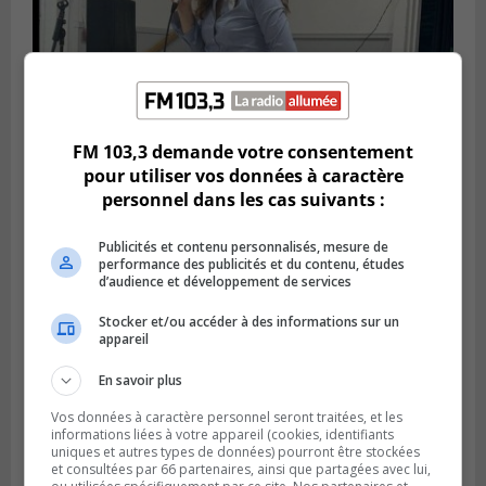
FM 103,3 demande votre consentement
pour utiliser vos données à caractère
Publié le 6 juillet 2026 à 11h18
personnel dans les cas suivants :
Climat Québec dévoile deux candidats
pour l’Agglomération
Publicités et contenu personnalisés, mesure de
performance des publicités et du contenu, études
d’audience et développement de services
Stocker et/ou accéder à des informations sur un
appareil
En savoir plus
Vos données à caractère personnel seront traitées, et les
informations liées à votre appareil (cookies, identifiants
uniques et autres types de données) pourront être stockées
et consultées par 66 partenaires, ainsi que partagées avec lui,