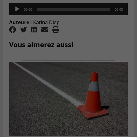
Audio
00:00
00:00
Player
Auteure :
Katina Diep
Vous aimerez aussi