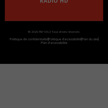
RADIO HD
••••••••••••••••••
Comment synthoniser la fréquence HD dans
votre voiture
© 2026 FM 103,3 Tous droits réservés.
Politique de confidentialité
Politique d’accessibilité
Plan du site
Plan d'accessibilite