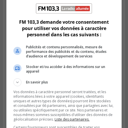
SAINT-LAMBERT
Publié le 5 août 2026 à 08h23
De la fibrose kystique à l’Ironman : le
FM 103,3 demande votre consentement
parcours inspirant d’Emma Fontaine
pour utiliser vos données à caractère
personnel dans les cas suivants :
Publicités et contenu personnalisés, mesure de
performance des publicités et du contenu, études
d’audience et développement de services
Stocker et/ou accéder à des informations sur un
appareil
En savoir plus
Vos données à caractère personnel seront traitées, et les
informations liées à votre appareil (cookies, identifiants
Publié le 4 août 2026 à 13h18
uniques et autres types de données) pourront être stockées
Des fromages de la Laiterie Coaticook
et consultées par 66 partenaires, ainsi que partagées avec lui,
ou utilisées spécifiquement par ce site. Nos partenaires et
rappelés par l’ACIA
nous-mêmes sommes susceptibles d'utiliser des données de
géolocalisation précises.
Liste des partenaires.
Certains fournisseurs sont susceptibles de traiter vos