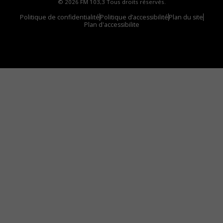
© 2026 FM 103,3 Tous droits réservés.
Politique de confidentialité
Politique d’accessibilité
Plan du site
Plan d'accessibilite
Comment installer notre vignette sur votre
appareil mobile