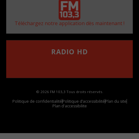
Téléchargez notre application dès maintenant !
RADIO HD
••••••••••••••••••
Comment synthoniser la fréquence HD dans
votre voiture
© 2026 FM 103,3 Tous droits réservés.
Politique de confidentialité
Politique d’accessibilité
Plan du site
Plan d'accessibilite