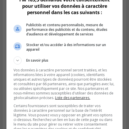
pour utiliser vos données à caractère
personnel dans les cas suivants :
Publicités et contenu personnalisés, mesure de
performance des publicités et du contenu, études
d’audience et développement de services
Stocker et/ou accéder à des informations sur un
appareil
Publié le 6 juillet 2026 à 09h33
Longueuil conclue un contrat pour
En savoir plus
valoriser des cendres d’incinération
Vos données à caractère personnel seront traitées, et les
informations liées à votre appareil (cookies, identifiants
uniques et autres types de données) pourront être stockées
et consultées par 66 partenaires, ainsi que partagées avec lui,
ou utilisées spécifiquement par ce site. Nos partenaires et
nous-mêmes sommes susceptibles d'utiliser des données de
géolocalisation précises.
Liste des partenaires.
Certains fournisseurs sont susceptibles de traiter vos
données à caractère personnel sur la base de l'intérêt
légitime. Vous pouvez vous y opposer en gérant vos options
ci-dessous. Recherchez un lien en bas de cette page ou dans
le menu du site pour gérer ou retirer votre consentement
dans les paramètres des cookies et de confidentialité.