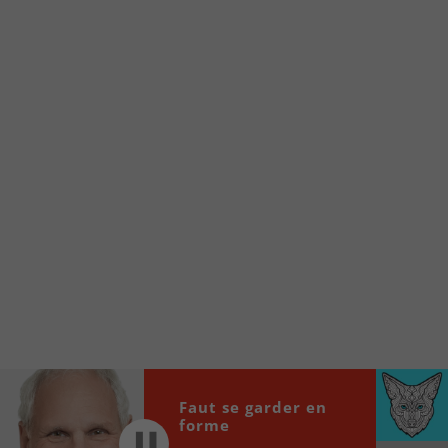
Voici la procédure ;)
À partir de votre téléphone, allez sur le site
internet de la Radio allumée au
www.fm1033.ca
Ensuite cliquez sur l’icône situé au bas de
votre écran
(celui qui représente un carré incluant une
flèche dirigé vers le haut)
Cliquez maintenant sur l’option Ajouter sur
l’écran d’accueil et vous verrez apparaître le
logo du FM 103,3
Faites Enregistrer en haut à droite.
Et voilà! Toutes les infos et l’écoute de votre radio
locale vous sont maintenant accessibles en un clic!
Audio
Faut se garder en
00:00
00:00
forme
Player