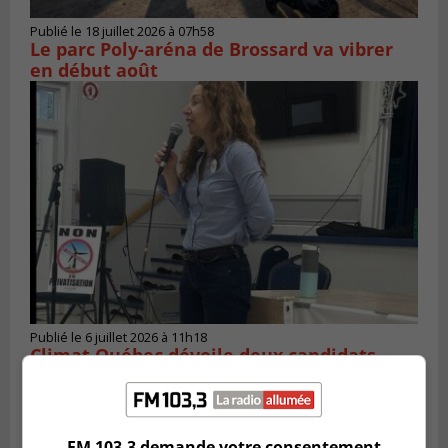
Publié le 18 juillet 2026 à 07h58
Le parc Poly-aréna de Brossard va vibrer
en début août
Publié le 6 juillet 2026 à 11h18
Climat Québec dévoile deux candidats
pour l’Agglomération
FM 103,3 demande votre consentement