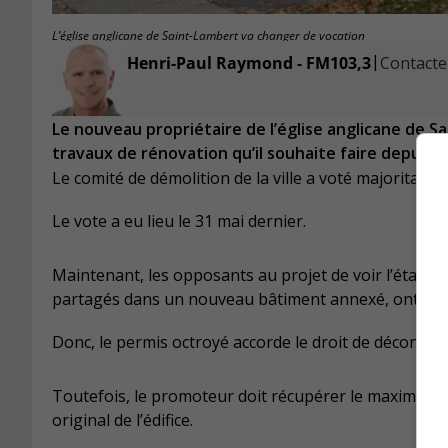
L’église anglicane de Saint-Lambert va changer de vocation
|
Henri-Paul Raymond - FM103,3
Contacter
Le nouveau propriétaire de l’église anglicane de Sa
travaux de rénovation qu’il souhaite faire depuis 
Le comité de démolition de la ville a voté majoritai
Le vote a eu lieu le 31 mai dernier.
Maintenant, les opposants au projet de voir l’établi
partagés dans un nouveau bâtiment annexé, ont 30 j
Donc, le permis octroyé accorde le droit de déconstruir
Toutefois, le promoteur doit récupérer le maximum d
original de l’édifice.