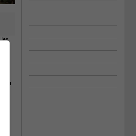
 les
avail
ct