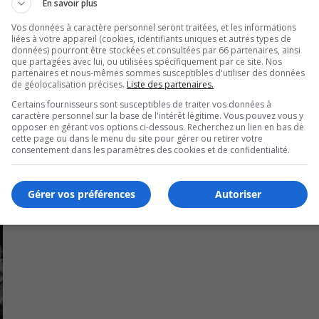
En savoir plus
énouement de ce dossier.
Vos données à caractère personnel seront traitées, et les informations
liées à votre appareil (cookies, identifiants uniques et autres types de
n 1928 n’avait plus de vocation et avait été mis en vente par
données) pourront être stockées et consultées par 66 partenaires, ainsi
17.
que partagées avec lui, ou utilisées spécifiquement par ce site. Nos
partenaires et nous-mêmes sommes susceptibles d'utiliser des données
de géolocalisation précises.
Liste des partenaires.
Certains fournisseurs sont susceptibles de traiter vos données à
caractère personnel sur la base de l'intérêt légitime. Vous pouvez vous y
opposer en gérant vos options ci-dessous. Recherchez un lien en bas de
cette page ou dans le menu du site pour gérer ou retirer votre
consentement dans les paramètres des cookies et de confidentialité.
Gérer vos préférences
Autoriser