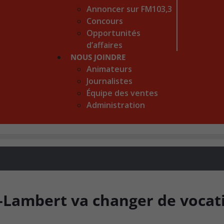
Annoncer sur FM103,3
Concours
Opportunités
d’affaires
NOUS JOINDRE
Animateurs
Journalistes
Équipe des ventes
Administration
nt-Lambert va changer de vocat