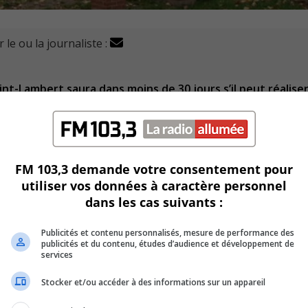
 le ou la journaliste :
int-Lambert saura dans moins de 30 jours s’il peut réaliser
quatre ans.
rement pour accepter la demande de permis pour le bâtiment.
FM 103,3 demande votre consentement pour
utiliser vos données à caractère personnel
ssement devenir un espace commercial avec des espaces de tr
dans les cas suivants :
ours pour se manifester.
Publicités et contenu personnalisés, mesure de performance des
e l’Église pour la réhabiliter.
publicités et du contenu, études d’audience et développement de
services
’éléments originaux pour reconstruire en respectant l’aspe
Stocker et/ou accéder à des informations sur un appareil