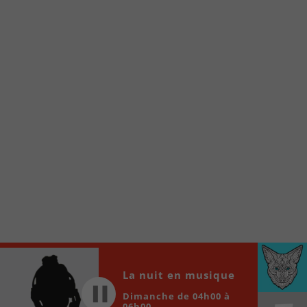
Voici la procédure ;)
À partir de votre téléphone, allez sur le site
internet de la Radio allumée au
www.fm1033.ca
Ensuite cliquez sur l’icône situé au bas de
votre écran
(celui qui représente un carré incluant une
flèche dirigé vers le haut)
Cliquez maintenant sur l’option Ajouter sur
l’écran d’accueil et vous verrez apparaître le
logo du FM 103,3
Faites Enregistrer en haut à droite.
Et voilà! Toutes les infos et l’écoute de votre radio
locale vous sont maintenant accessibles en un clic!
Audio
La nuit en musique
00:00
00:00
Player
Dimanche de 04h00 à
06h00