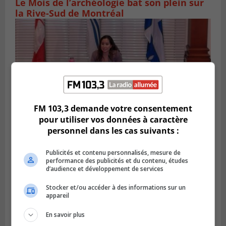
Le Mois de l’archéologie bat son plein sur
la Rive-Sud de Montréal
FM 103,3 demande votre consentement
pour utiliser vos données à caractère
personnel dans les cas suivants :
VIEUX-LONGUEUIL
Publicités et contenu personnalisés, mesure de
Publié le 5 août 2026 à 09h30
performance des publicités et du contenu, études
Lysa Bélaicha assure les services aux
d’audience et développement de services
citoyens du district Michel‑Chartrand
Stocker et/ou accéder à des informations sur un
appareil
En savoir plus