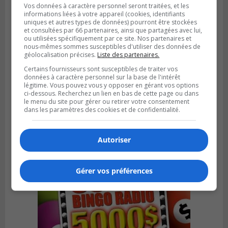
Vos données à caractère personnel seront traitées, et les
informations liées à votre appareil (cookies, identifiants
uniques et autres types de données) pourront être stockées
et consultées par 66 partenaires, ainsi que partagées avec lui,
ou utilisées spécifiquement par ce site. Nos partenaires et
nous-mêmes sommes susceptibles d'utiliser des données de
géolocalisation précises.
Liste des partenaires.
Certains fournisseurs sont susceptibles de traiter vos
données à caractère personnel sur la base de l'intérêt
LONGUEUIL
légitime. Vous pouvez vous y opposer en gérant vos options
Publié le 4 août 2026 à 08h28
ci-dessous. Recherchez un lien en bas de cette page ou dans
Longueuil demande de reporter une
le menu du site pour gérer ou retirer votre consentement
élection partielle
dans les paramètres des cookies et de confidentialité.
Autoriser
Gérer vos préférences