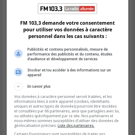
SAINT-HUBERT
Publié le 14 juillet 2026 à 04h58
L’ÉNA de Saint-Hubert pourrait vivre une
forte croissance
FM 103,3 demande votre consentement
pour utiliser vos données à caractère
personnel dans les cas suivants :
Publicités et contenu personnalisés, mesure de
performance des publicités et du contenu, études
d’audience et développement de services
Stocker et/ou accéder à des informations sur un
appareil
En savoir plus
Vos données à caractère personnel seront traitées, et les
BOUCHERVILLE
informations liées à votre appareil (cookies, identifiants
Publié le 13 juillet 2026 à 10h43
uniques et autres types de données) pourront être stockées
Boucherville et le CSSP discutent d’une
et consultées par 66 partenaires, ainsi que partagées avec lui,
ou utilisées spécifiquement par ce site. Nos partenaires et
Planification scolaire
nous-mêmes sommes susceptibles d'utiliser des données de
géolocalisation précises.
Liste des partenaires.
Certains fournisseurs sont susceptibles de traiter vos