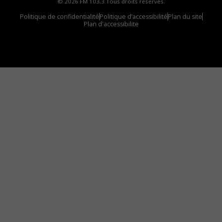
© 2026 FM 103,3 Tous droits réservés.
Politique de confidentialité
Politique d’accessibilité
Plan du site
Plan d'accessibilite
Comment installer notre vignette sur votre
appareil mobile