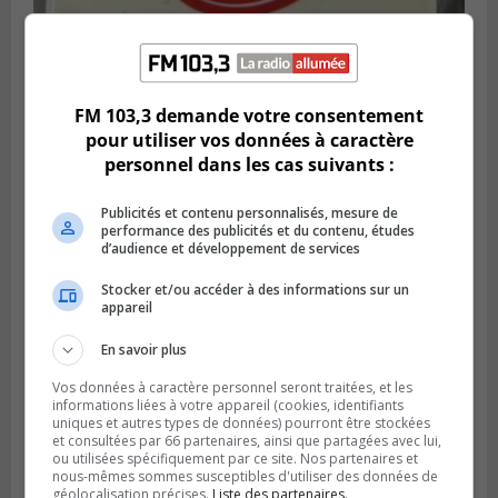
Publié le 4 août 2026 à 13h18
Des fromages de la Laiterie Coaticook
FM 103,3 demande votre consentement
rappelés par l’ACIA
pour utiliser vos données à caractère
personnel dans les cas suivants :
Publicités et contenu personnalisés, mesure de
performance des publicités et du contenu, études
d’audience et développement de services
Stocker et/ou accéder à des informations sur un
appareil
En savoir plus
Vos données à caractère personnel seront traitées, et les
informations liées à votre appareil (cookies, identifiants
uniques et autres types de données) pourront être stockées
SAINT-HUBERT
et consultées par 66 partenaires, ainsi que partagées avec lui,
Publié le 3 août 2026 à 12h00
ou utilisées spécifiquement par ce site. Nos partenaires et
L’arrivée du marché saisonnier à Saint-
nous-mêmes sommes susceptibles d'utiliser des données de
Hubert
géolocalisation précises.
Liste des partenaires.