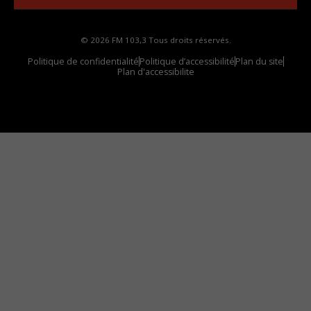
© 2026 FM 103,3 Tous droits réservés.
Politique de confidentialité
Politique d’accessibilité
Plan du site
Plan d'accessibilite
Comment installer notre vignette sur votre
appareil mobile