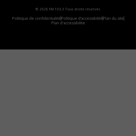
© 2026 FM 103,3 Tous droits réservés.
Politique de confidentialité
Politique d’accessibilité
Plan du site
Plan d'accessibilite
Comment installer notre vignette sur votre
appareil mobile