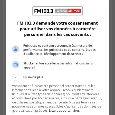
SAINT-HUBERT
Publié le 14 juillet 2026 à 04h58
L’ÉNA de Saint-Hubert pourrait vivre une
FM 103,3 demande votre consentement
forte croissance
pour utiliser vos données à caractère
personnel dans les cas suivants :
Publicités et contenu personnalisés, mesure de
performance des publicités et du contenu, études
d’audience et développement de services
Stocker et/ou accéder à des informations sur un
appareil
En savoir plus
Vos données à caractère personnel seront traitées, et les
informations liées à votre appareil (cookies, identifiants
BOUCHERVILLE
uniques et autres types de données) pourront être stockées
Publié le 13 juillet 2026 à 10h43
et consultées par 66 partenaires, ainsi que partagées avec lui,
Boucherville et le CSSP discutent d’une
ou utilisées spécifiquement par ce site. Nos partenaires et
Planification scolaire
nous-mêmes sommes susceptibles d'utiliser des données de
géolocalisation précises.
Liste des partenaires.