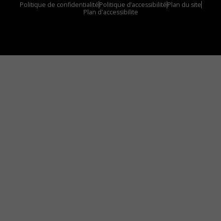
Politique de confidentialité
Politique d’accessibilité
Plan du site
Plan d'accessibilite
Comment installer notre vignette sur votre
appareil mobile
Vous avez envie d’écouter le FM 103,3 ou notre