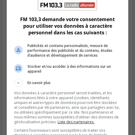
Publié le 14 juillet 2026 à 04h58
L’ÉNA de Saint-Hubert pourrait vivre une
forte croissance
FM 103,3 demande votre consentement
pour utiliser vos données à caractère
personnel dans les cas suivants :
Publicités et contenu personnalisés, mesure de
performance des publicités et du contenu, études
d’audience et développement de services
Stocker et/ou accéder à des informations sur un
appareil
En savoir plus
Vos données à caractère personnel seront traitées, et les
BOUCHERVILLE
informations liées à votre appareil (cookies, identifiants
Publié le 13 juillet 2026 à 10h43
Boucherville et le CSSP discutent d’une
uniques et autres types de données) pourront être stockées
et consultées par 66 partenaires, ainsi que partagées avec lui,
Planification scolaire
ou utilisées spécifiquement par ce site. Nos partenaires et
nous-mêmes sommes susceptibles d'utiliser des données de
géolocalisation précises.
Liste des partenaires.
Certains fournisseurs sont susceptibles de traiter vos