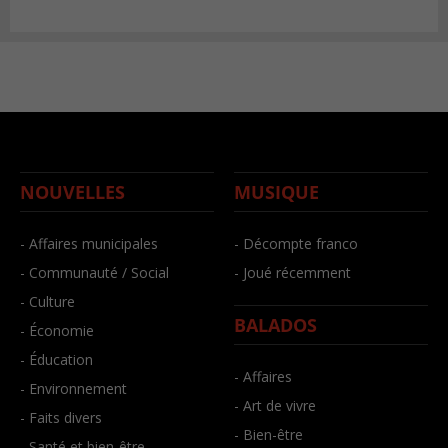
NOUVELLES
MUSIQUE
- Affaires municipales
- Décompte franco
- Communauté / Social
- Joué récemment
- Culture
BALADOS
- Économie
- Éducation
- Affaires
- Environnement
- Art de vivre
- Faits divers
- Bien-être
- Santé et bien-être