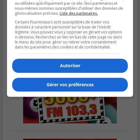
ou utilisées spécifiquement par ce site. Nos partenaires et
nous-mêmes sommes susceptibles d'utiliser des données de
SAINT-CATHERINE
géolocalisation précises.
Liste des partenaires.
Publié le 30 juillet 2026 à 07h58
Sainte-Catherine prolonge son aide
Certains fournisseurs sont susceptibles de traiter vos
financière au Complexe Le Partage
données à caractère personnel sur la base de l'intérêt
légitime. Vous pouvez vous y opposer en gérant vos options
ci-dessous. Recherchez un lien en bas de cette page ou dans
le menu du site pour gérer ou retirer votre consentement
dans les paramètres des cookies et de confidentialité.
Autoriser
Gérer vos préférences