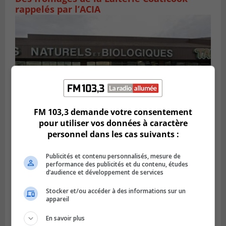
rappelés par l’ACIA
FM 103,3 demande votre consentement
pour utiliser vos données à caractère
personnel dans les cas suivants :
BROSSARD
Publié le 2 août 2026 à 23h04
Publicités et contenu personnalisés, mesure de
Rappel de quatre produits alimentaires à
performance des publicités et du contenu, études
Brossard
d’audience et développement de services
Stocker et/ou accéder à des informations sur un
appareil
En savoir plus