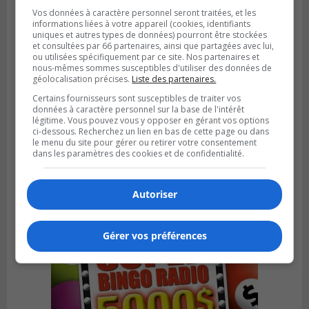
Vos données à caractère personnel seront traitées, et les
informations liées à votre appareil (cookies, identifiants
uniques et autres types de données) pourront être stockées
et consultées par 66 partenaires, ainsi que partagées avec lui,
ou utilisées spécifiquement par ce site. Nos partenaires et
nous-mêmes sommes susceptibles d'utiliser des données de
géolocalisation précises.
Liste des partenaires.
Certains fournisseurs sont susceptibles de traiter vos
GREENFIELD PARK
données à caractère personnel sur la base de l'intérêt
Publié le 31 juillet 2026 à 16h45
légitime. Vous pouvez vous y opposer en gérant vos options
Des firmes de Longueuil vont participer
ci-dessous. Recherchez un lien en bas de cette page ou dans
le menu du site pour gérer ou retirer votre consentement
aux méga-travaux de l’hôpital Charles-
dans les paramètres des cookies et de confidentialité.
Le Moyne
Autoriser
Gérer vos préférences