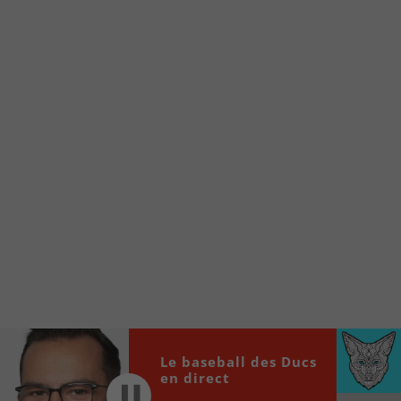
Voici la procédure ;)
À partir de votre téléphone, allez sur le site
internet de la Radio allumée au
www.fm1033.ca
Ensuite cliquez sur l’icône situé au bas de
votre écran
(celui qui représente un carré incluant une
flèche dirigé vers le haut)
Cliquez maintenant sur l’option Ajouter sur
l’écran d’accueil et vous verrez apparaître le
logo du FM 103,3
Faites Enregistrer en haut à droite.
Et voilà! Toutes les infos et l’écoute de votre radio
locale vous sont maintenant accessibles en un clic!
Le baseball des Ducs
Audio
00:00
00:00
en direct
Player