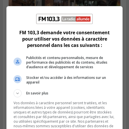
CANDIAC
FM 103,3 demande votre consentement
Publié le 27 juillet 2026 à 14h40
pour utiliser vos données à caractère
Candiac propulse sa transition verte
personnel dans les cas suivants :
Publicités et contenu personnalisés, mesure de
performance des publicités et du contenu, études
d’audience et développement de services
Stocker et/ou accéder à des informations sur un
appareil
En savoir plus
Vos données à caractère personnel seront traitées, et les
informations liées à votre appareil (cookies, identifiants
uniques et autres types de données) pourront être stockées
et consultées par 66 partenaires, ainsi que partagées avec lui,
SAINT-BRUNO-DE-MONTARVILLE
ou utilisées spécifiquement par ce site. Nos partenaires et
Publié le 26 juillet 2026 à 08h01
nous-mêmes sommes susceptibles d'utiliser des données de
Saint‑Bruno veut accélérer l’abandon des