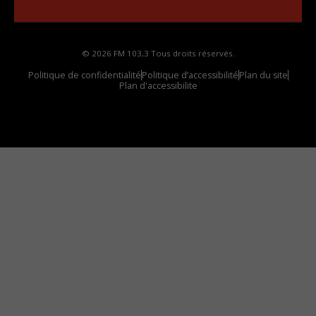
© 2026 FM 103,3 Tous droits réservés.
Politique de confidentialité
Politique d’accessibilité
Plan du site
Plan d'accessibilite
Comment installer notre vignette sur votre