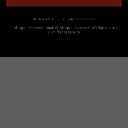
© 2026 FM 103,3 Tous droits réservés.
Politique de confidentialité
Politique d’accessibilité
Plan du site
Plan d'accessibilite
Comment installer notre vignette sur votre