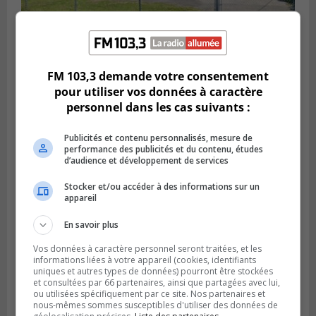
SAINT-HUBERT
Publié le 6 août 2026 à 09h39
FM 103,3 demande votre consentement
Longueuil injecte 1,5 M$ pour moderniser
pour utiliser vos données à caractère
deux stations de pompage
personnel dans les cas suivants :
Publicités et contenu personnalisés, mesure de
performance des publicités et du contenu, études
d’audience et développement de services
Stocker et/ou accéder à des informations sur un
appareil
En savoir plus
Vos données à caractère personnel seront traitées, et les
informations liées à votre appareil (cookies, identifiants
uniques et autres types de données) pourront être stockées
LA PRAIRIE
et consultées par 66 partenaires, ainsi que partagées avec lui,
Publié le 5 août 2026 à 11h59
ou utilisées spécifiquement par ce site. Nos partenaires et
La Prairie loue des espaces de glace
nous-mêmes sommes susceptibles d'utiliser des données de