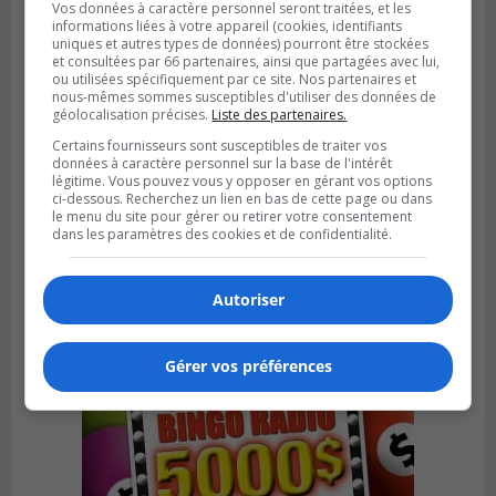
Vos données à caractère personnel seront traitées, et les
informations liées à votre appareil (cookies, identifiants
uniques et autres types de données) pourront être stockées
et consultées par 66 partenaires, ainsi que partagées avec lui,
ou utilisées spécifiquement par ce site. Nos partenaires et
nous-mêmes sommes susceptibles d'utiliser des données de
géolocalisation précises.
Liste des partenaires.
GREENFIELD PARK
Publié le 6 août 2026 à 13h45
Certains fournisseurs sont susceptibles de traiter vos
Greenfield Park veut s’armer contre les
données à caractère personnel sur la base de l'intérêt
légitime. Vous pouvez vous y opposer en gérant vos options
fortes
ci-dessous. Recherchez un lien en bas de cette page ou dans
pluies
le menu du site pour gérer ou retirer votre consentement
dans les paramètres des cookies et de confidentialité.
Autoriser
Gérer vos préférences