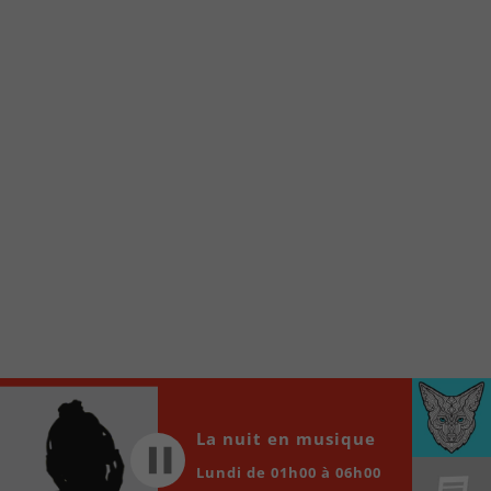
À partir de votre téléphone, allez sur le site
internet de la Radio allumée au
www.fm1033.ca
Ensuite cliquez sur l’icône situé au bas de
votre écran
(celui qui représente un carré incluant une
flèche dirigé vers le haut)
Cliquez maintenant sur l’option Ajouter sur
l’écran d’accueil et vous verrez apparaître le
logo du FM 103,3
Faites Enregistrer en haut à droite.
Et voilà! Toutes les infos et l’écoute de votre radio
locale vous sont maintenant accessibles en un clic!
Audio
00:00
00:00
La nuit en musique
Player
Lundi de 01h00 à 06h00