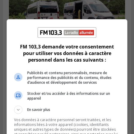
FM 103,3 demande votre consentement
VIEUX-LONGUEUIL
pour utiliser vos données à caractère
Publié le 31 juillet 2026 à 14h20
personnel dans les cas suivants :
Le RTL dévoile sa nouvelle flotte de
transport adapté
Publicités et contenu personnalisés, mesure de
performance des publicités et du contenu, études
d’audience et développement de services
Stocker et/ou accéder à des informations sur un
appareil
En savoir plus
Vos données à caractère personnel seront traitées, et les
informations liées à votre appareil (cookies, identifiants
uniques et autres types de données) pourront être stockées