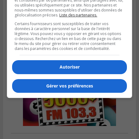
et consultées par 66 partenaires, ainsi que partagées avec lui,
ou utilisées spécifiquement par ce site. Nos partenaires et
nous-mêmes sommes susceptibles d'utiliser des données de
BROSSARD
géolocalisation précises.
Liste des partenaires.
Publié le 31 juillet 2026 à 12h00
Le transport à la demande du RTL prend
Certains fournisseurs sont susceptibles de traiter vos
données à caractère personnel sur la base de l'intérêt
de l’expansion à Brossard
légitime. Vous pouvez vous y opposer en gérant vos options
ci-dessous. Recherchez un lien en bas de cette page ou dans
le menu du site pour gérer ou retirer votre consentement
dans les paramètres des cookies et de confidentialité.
Autoriser
Gérer vos préférences