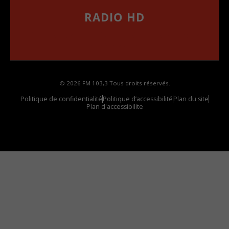
RADIO HD
••••••••••••••••••
Comment synthoniser la fréquence HD dans
votre voiture
© 2026 FM 103,3 Tous droits réservés.
Politique de confidentialité
Politique d’accessibilité
Plan du site
Plan d'accessibilite