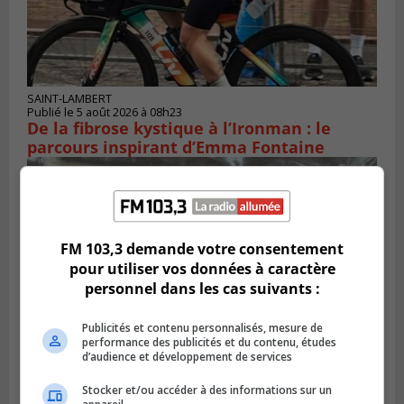
SAINT-LAMBERT
Publié le 5 août 2026 à 08h23
De la fibrose kystique à l’Ironman : le
parcours inspirant d’Emma Fontaine
FM 103,3 demande votre consentement
pour utiliser vos données à caractère
personnel dans les cas suivants :
Publicités et contenu personnalisés, mesure de
performance des publicités et du contenu, études
d’audience et développement de services
Publié le 4 août 2026 à 13h18
Stocker et/ou accéder à des informations sur un
Des fromages de la Laiterie Coaticook