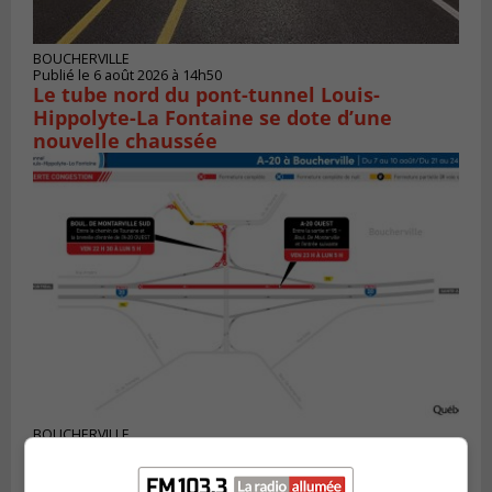
BOUCHERVILLE
Publié le 6 août 2026 à 14h50
Le tube nord du pont-tunnel Louis-
Hippolyte-La Fontaine se dote d’une
nouvelle chaussée
BOUCHERVILLE
Publié le 5 août 2026 à 15h25
Le MTMD annonce des fermetures sur