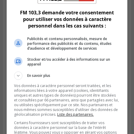
l’autoroute 20 à Boucherville
FM 103,3 demande votre consentement
pour utiliser vos données à caractère
personnel dans les cas suivants :
Publicités et contenu personnalisés, mesure de
performance des publicités et du contenu, études
d’audience et développement de services
Stocker et/ou accéder à des informations sur un
appareil
En savoir plus
VIEUX-LONGUEUIL
Publié le 31 juillet 2026 à 14h20
Vos données à caractère personnel seront traitées, et les
Le RTL dévoile sa nouvelle flotte de
informations liées à votre appareil (cookies, identifiants
transport adapté
uniques et autres types de données) pourront être stockées
et consultées par 66 partenaires, ainsi que partagées avec lui,
ou utilisées spécifiquement par ce site. Nos partenaires et
nous-mêmes sommes susceptibles d'utiliser des données de
géolocalisation précises.
Liste des partenaires.
Certains fournisseurs sont susceptibles de traiter vos
données à caractère personnel sur la base de l'intérêt
légitime. Vous pouvez vous y opposer en gérant vos options