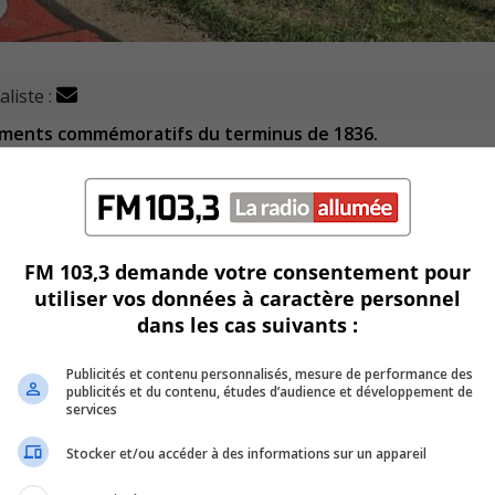
aliste :
nagements commémoratifs du terminus de 1836.
l’éloge du premier chemin de fer au Canada.
e valoriser le patrimoine et ainsi renforcer l’identité collecti
FM 103,3 demande votre consentement pour
e, sept panneaux d’interprétation, une réplique de voie fer
utiliser vos données à caractère personnel
ents artistiques intégrés aux sentiers asphaltés.
dans les cas suivants :
bert Juneau.
Publicités et contenu personnalisés, mesure de performance des
publicités et du contenu, études d’audience et développement de
services
a-Magdeleine ont collaboré au projet.
Stocker et/ou accéder à des informations sur un appareil
t au sol phosphorescent.