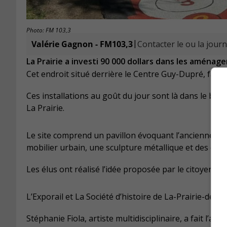
Photo: FM 103,3
|
Valérie Gagnon - FM103,3
Contacter le ou la journ
La Prairie a investi 90 000 dollars dans les amé
Cet endroit situé derrière le Centre Guy-Dupré, fait 
Ces installations au goût du jour sont là dans le but d
La Prairie.
Le site comprend un pavillon évoquant l’ancienne gar
mobilier urbain, une sculpture métallique et des élém
Les élus ont réalisé l’idée proposée par le citoyen Al
L’Exporail et La Société d’histoire de La-Prairie-de-l
Stéphanie Fiola, artiste multidisciplinaire, a fait l’ar