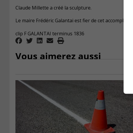
Claude Millette a créé la sculpture.
Le maire Frédéric Galantai est fier de cet accompliss
clip F GALANTAI terminus 1836
Vous aimerez aussi