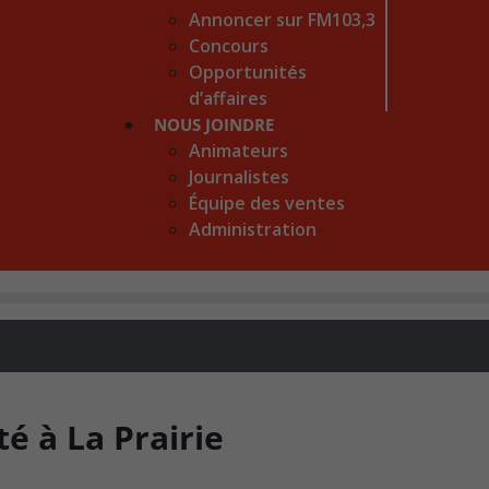
Annoncer sur FM103,3
Concours
Opportunités
d’affaires
NOUS JOINDRE
Animateurs
Journalistes
Équipe des ventes
Administration
té à La Prairie