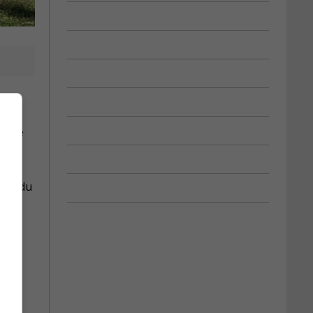
ve de
rée, du