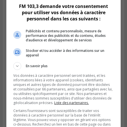
FM 103,3 demande votre consentement
pour utiliser vos données à caractère
personnel dans les cas suivants :
Publicités et contenu personnalisés, mesure de
performance des publicités et du contenu, études
d’audience et développement de services
Stocker et/ou accéder à des informations sur un
appareil
En savoir plus
Publié le 6 juillet 2026 à 09h33
Longueuil conclue un contrat pour
Vos données à caractère personnel seront traitées, et les
valoriser des cendres d’incinération
informations liées à votre appareil (cookies, identifiants
uniques et autres types de données) pourront être stockées
et consultées par 66 partenaires, ainsi que partagées avec lui,
ou utilisées spécifiquement par ce site. Nos partenaires et
nous-mêmes sommes susceptibles d'utiliser des données de
géolocalisation précises.
Liste des partenaires.
Certains fournisseurs sont susceptibles de traiter vos
données à caractère personnel sur la base de l'intérêt
légitime. Vous pouvez vous y opposer en gérant vos options
ci-dessous. Recherchez un lien en bas de cette page ou dans