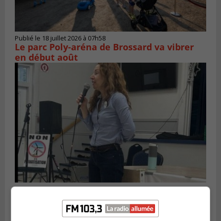
Publié le 18 juillet 2026 à 07h58
Le parc Poly-aréna de Brossard va vibrer
en début août
Publié le 6 juillet 2026 à 11h18
Climat Québec dévoile deux candidats
pour l’Agglomération