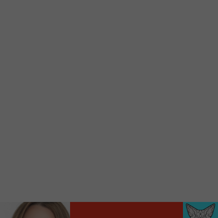
d’accueil rapidement.
Voici la procédure ;)
À partir de votre téléphone, allez sur le site
internet de la Radio allumée au
www.fm1033.ca
Ensuite cliquez sur l’icône situé au bas de
votre écran
(celui qui représente un carré incluant une
flèche dirigé vers le haut)
Cliquez maintenant sur l’option Ajouter sur
l’écran d’accueil et vous verrez apparaître le
logo du FM 103,3
Faites Enregistrer en haut à droite.
Et voilà! Toutes les infos et l’écoute de votre radio
locale vous sont maintenant accessibles en un clic!