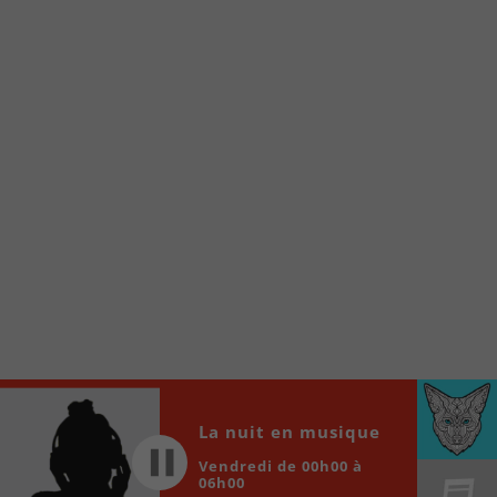
À partir de votre téléphone, allez sur le site
internet de la Radio allumée au
www.fm1033.ca
Ensuite cliquez sur l’icône situé au bas de
votre écran
(celui qui représente un carré incluant une
flèche dirigé vers le haut)
Cliquez maintenant sur l’option Ajouter sur
l’écran d’accueil et vous verrez apparaître le
logo du FM 103,3
Faites Enregistrer en haut à droite.
Et voilà! Toutes les infos et l’écoute de votre radio
locale vous sont maintenant accessibles en un clic!
Audio
La nuit en musique
00:00
00:00
Player
Vendredi de 00h00 à
06h00