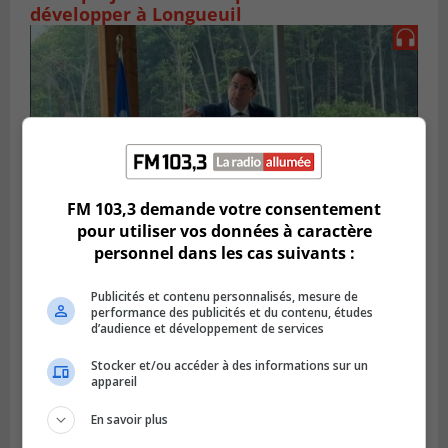
développer à Longueuil
FM 103,3 demande votre consentement
pour utiliser vos données à caractère
personnel dans les cas suivants :
SAINT-HUBERT
Publié le 14 juillet 2026 à 04h58
Publicités et contenu personnalisés, mesure de
L’ÉNA de Saint-Hubert pourrait vivre une
performance des publicités et du contenu, études
d’audience et développement de services
forte croissance
Stocker et/ou accéder à des informations sur un
appareil
En savoir plus