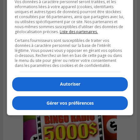
Vos données à caractère personnel seront traitées, et les
informations liées à votre appareil (cookies, identifiants
uniques et autres types de données) pourront être stockées
et consultées par 66 partenaires, ainsi que partagées avec lui,
ou utilisées spécifiquement par ce site. Nos partenaires et
nous-mêmes sommes susceptibles d'utiliser des données de
géolocalisation précises.
Liste des partenaires.
Certains fournisseurs sont susceptibles de traiter vos
données à caractère personnel sur la base de l'intérêt
BOUCHERVILLE
légitime. Vous pouvez vous y opposer en gérant vos options
Publié le 13 juillet 2026 à 10h43
ci-dessous. Recherchez un lien en bas de cette page ou dans
Boucherville et le CSSP discutent d’une
le menu du site pour gérer ou retirer votre consentement
Planification scolaire
dans les paramètres des cookies et de confidentialité.
Autoriser
Gérer vos préférences