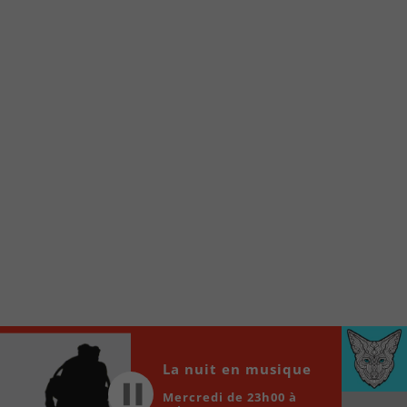
Voici la procédure ;)
À partir de votre téléphone, allez sur le site
internet de la Radio allumée au
www.fm1033.ca
Ensuite cliquez sur l’icône situé au bas de
votre écran
(celui qui représente un carré incluant une
flèche dirigé vers le haut)
Cliquez maintenant sur l’option Ajouter sur
l’écran d’accueil et vous verrez apparaître le
logo du FM 103,3
Faites Enregistrer en haut à droite.
Et voilà! Toutes les infos et l’écoute de votre radio
locale vous sont maintenant accessibles en un clic!
Audio
La nuit en musique
00:00
00:00
Player
Mercredi de 23h00 à