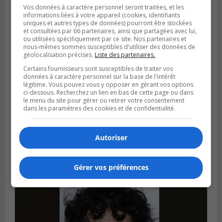
Publié le 5 août 2026 à 06h54
Vos données à caractère personnel seront traitées, et les
La SQ recense 18 décès pendant les
informations liées à votre appareil (cookies, identifiants
vacances de la construction
uniques et autres types de données) pourront être stockées
et consultées par 66 partenaires, ainsi que partagées avec lui,
ou utilisées spécifiquement par ce site. Nos partenaires et
nous-mêmes sommes susceptibles d'utiliser des données de
géolocalisation précises.
Liste des partenaires.
Certains fournisseurs sont susceptibles de traiter vos
données à caractère personnel sur la base de l'intérêt
légitime. Vous pouvez vous y opposer en gérant vos options
ci-dessous. Recherchez un lien en bas de cette page ou dans
le menu du site pour gérer ou retirer votre consentement
dans les paramètres des cookies et de confidentialité.
Autoriser
Publié le 5 août 2026 à 06h45
L’armée appelée à vérifier une grenade
Gérer vos préférences
trouvée dans un camping