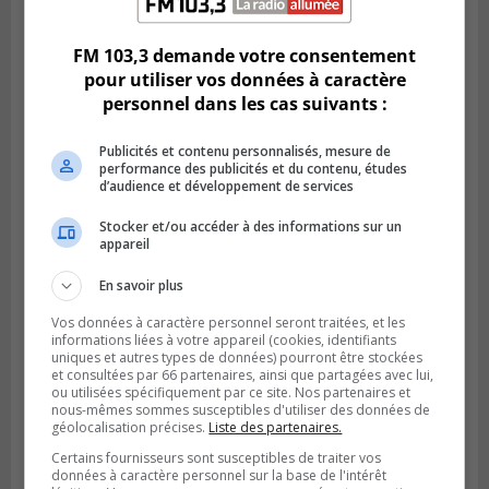
Climat Québec dévoile deux candidats
pour l’Agglomération
FM 103,3 demande votre consentement
pour utiliser vos données à caractère
personnel dans les cas suivants :
Publicités et contenu personnalisés, mesure de
performance des publicités et du contenu, études
d’audience et développement de services
Stocker et/ou accéder à des informations sur un
appareil
En savoir plus
Vos données à caractère personnel seront traitées, et les
Publié le 6 juillet 2026 à 09h33
informations liées à votre appareil (cookies, identifiants
Longueuil conclue un contrat pour
uniques et autres types de données) pourront être stockées
valoriser des cendres d’incinération
et consultées par 66 partenaires, ainsi que partagées avec lui,
ou utilisées spécifiquement par ce site. Nos partenaires et
nous-mêmes sommes susceptibles d'utiliser des données de
géolocalisation précises.
Liste des partenaires.
Certains fournisseurs sont susceptibles de traiter vos
données à caractère personnel sur la base de l'intérêt