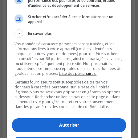
performance des publicités et du contenu, études
d’audience et développement de services
Stocker et/ou accéder à des informations sur un
appareil
En savoir plus
LONGUEUIL
Publié le 6 août 2026 à 11h58
Vos données à caractère personnel seront traitées, et les
Des jeunes ciblent la Montérégie pour
informations liées à votre appareil (cookies, identifiants
le Défi écrou de roue
uniques et autres types de données) pourront être stockées
et consultées par 66 partenaires, ainsi que partagées avec lui,
ou utilisées spécifiquement par ce site. Nos partenaires et
nous-mêmes sommes susceptibles d'utiliser des données de
géolocalisation précises.
Liste des partenaires.
Certains fournisseurs sont susceptibles de traiter vos
données à caractère personnel sur la base de l'intérêt
légitime. Vous pouvez vous y opposer en gérant vos options
ci-dessous. Recherchez un lien en bas de cette page ou dans
le menu du site pour gérer ou retirer votre consentement
dans les paramètres des cookies et de confidentialité.
Autoriser
Publié le 6 août 2026 à 05h39