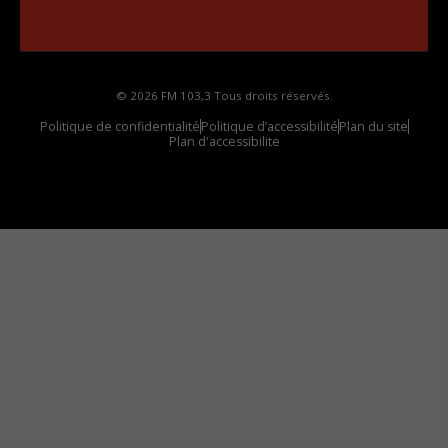
Comment synthoniser la fréquence HD dans
votre voiture
© 2026 FM 103,3 Tous droits réservés.
Politique de confidentialité
Politique d’accessibilité
Plan du site
Plan d'accessibilite