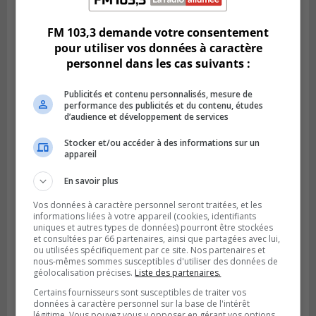
Des jeunes ciblent la Montérégie pour
le Défi écrou de roue
FM 103,3 demande votre consentement
pour utiliser vos données à caractère
personnel dans les cas suivants :
Publicités et contenu personnalisés, mesure de
performance des publicités et du contenu, études
d’audience et développement de services
Stocker et/ou accéder à des informations sur un
appareil
En savoir plus
Publié le 6 août 2026 à 05h39
Vos données à caractère personnel seront traitées, et les
La grenade du camping du lac Cristal était
informations liées à votre appareil (cookies, identifiants
uniques et autres types de données) pourront être stockées
inoffensive
et consultées par 66 partenaires, ainsi que partagées avec lui,
ou utilisées spécifiquement par ce site. Nos partenaires et
nous-mêmes sommes susceptibles d'utiliser des données de
géolocalisation précises.
Liste des partenaires.
Certains fournisseurs sont susceptibles de traiter vos
données à caractère personnel sur la base de l'intérêt
légitime. Vous pouvez vous y opposer en gérant vos options