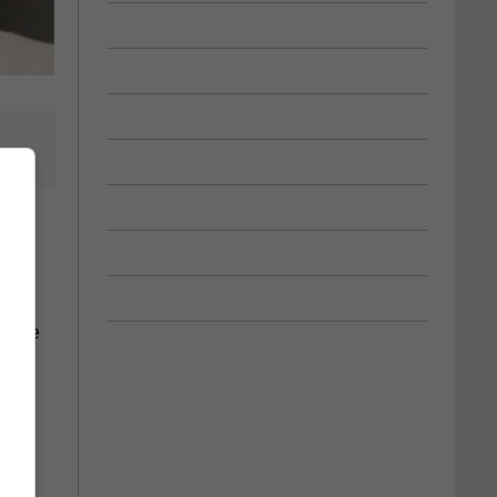
elles
s, de