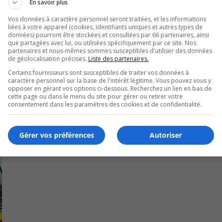
En savoir plus
seaux sociaux en utilisant de faux noms.
Vos données à caractère personnel seront traitées, et les informations
liées à votre appareil (cookies, identifiants uniques et autres types de
cter le SPAL au 450 463-7192.
données) pourront être stockées et consultées par 66 partenaires, ainsi
que partagées avec lui, ou utilisées spécifiquement par ce site. Nos
partenaires et nous-mêmes sommes susceptibles d'utiliser des données
de géolocalisation précises.
Liste des partenaires.
Certains fournisseurs sont susceptibles de traiter vos données à
caractère personnel sur la base de l'intérêt légitime. Vous pouvez vous y
opposer en gérant vos options ci-dessous. Recherchez un lien en bas de
cette page ou dans le menu du site pour gérer ou retirer votre
consentement dans les paramètres des cookies et de confidentialité.
Gérer vos préférences
Autoriser