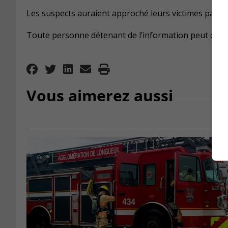
Les suspects auraient approché leurs victimes par ré
Toute personne détenant de l’information peut conta
Vous aimerez aussi