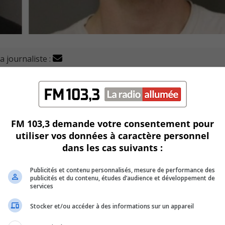
a journaliste :
il (SPAL) demande l’aide du public pour retracer d’éventu
ers, tous deux âgés de 21 ans.
ar mandat après plusieurs dénonciations pour des activités
FM 103,3 demande votre consentement pour
 Québec, depuis quatre ans.
utiliser vos données à caractère personnel
dans les cas suivants :
isme, d’avantages matériels, de publicité de services sexuel
le sur des femmes majeures pourraient être portées.
Publicités et contenu personnalisés, mesure de performance des
publicités et du contenu, études d’audience et développement de
services
de l’agglomération de Longueuil.
Stocker et/ou accéder à des informations sur un appareil