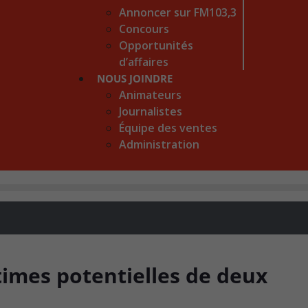
Annoncer sur FM103,3
Concours
Opportunités
d’affaires
NOUS JOINDRE
Animateurs
Journalistes
Équipe des ventes
Administration
times potentielles de deux