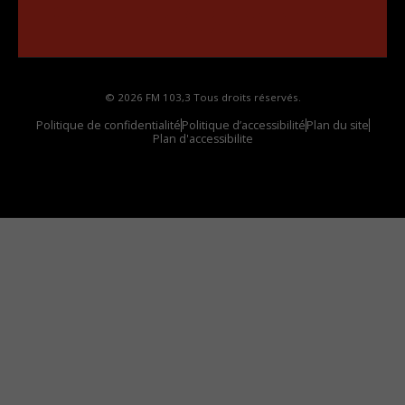
Comment synthoniser la fréquence HD dans
votre voiture
© 2026 FM 103,3 Tous droits réservés.
Politique de confidentialité
Politique d’accessibilité
Plan du site
Plan d'accessibilite