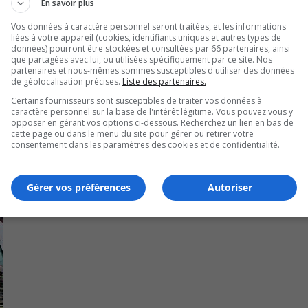
En savoir plus
U
00:00
U
Vos données à caractère personnel seront traitées, et les informations
liées à votre appareil (cookies, identifiants uniques et autres types de
Ar
s accusations de vol de véhicule et possibilité de conduite av
données) pourront être stockées et consultées par 66 partenaires, ainsi
ke
que partagées avec lui, ou utilisées spécifiquement par ce site. Nos
partenaires et nous-mêmes sommes susceptibles d'utiliser des données
to
de géolocalisation précises.
Liste des partenaires.
in
Certains fournisseurs sont susceptibles de traiter vos données à
or
caractère personnel sur la base de l'intérêt légitime. Vous pouvez vous y
opposer en gérant vos options ci-dessous. Recherchez un lien en bas de
de
cette page ou dans le menu du site pour gérer ou retirer votre
vo
consentement dans les paramètres des cookies et de confidentialité.
Gérer vos préférences
Autoriser