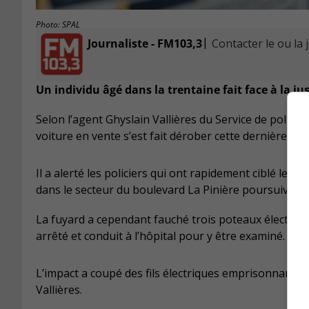
Photo: SPAL
|
Journaliste - FM103,3
Contacter le ou la 
Un individu âgé dans la trentaine fait face à la ju
Selon l’agent Ghyslain Vallières du Service de police
voiture en vente s’est fait dérober cette dernière p
Il a alerté les policiers qui ont rapidement ciblé le véh
dans le secteur du boulevard La Pinière poursuivi par 
La fuyard a cependant fauché trois poteaux électriqu
arrêté et conduit à l’hôpital pour y être examiné.
L’impact a coupé des fils électriques emprisonnant un 
Vallières.