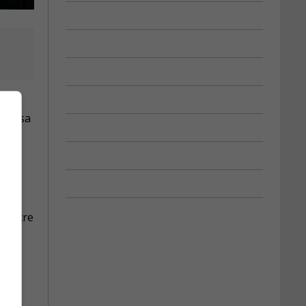
 mis sa
ite
 d’être
gent