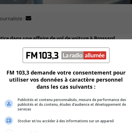
journaliste :
stice dans une affaire de vol de voiture à Brossard.
 de l’agglomération de Longueuil (SPAL), un homme qui avait
ar le présumé acheteur dimanche soir.
FM 103,3 demande votre consentement pour
icule volé et en activant les gyrophares, l’individu a pris la fu
utiliser vos données à caractère personnel
l’auto-patrouille.
dans les cas suivants :
es un peu plus loin et une enseigne de station-service avant
Publicités et contenu personnalisés, mesure de performance des
publicités et du contenu, études d’audience et développement de
services
autre automobiliste à l’intérieur de sa voiture, nous dit l’a
Stocker et/ou accéder à des informations sur un appareil