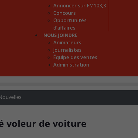
Annoncer sur FM103,3
Concours
Opportunités
d’affaires
NOUS JOINDRE
Animateurs
Journalistes
Équipe des ventes
Administration
Nouvelles
 voleur de voiture