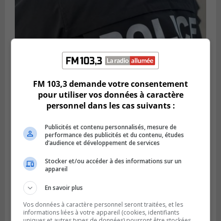
FM 103,3 demande votre consentement
pour utiliser vos données à caractère
personnel dans les cas suivants :
BOUCHERVILLE
Publié le 5 août 2026 à 06h54
La SQ recense 18 décès pendant les
Publicités et contenu personnalisés, mesure de
vacances de la construction
performance des publicités et du contenu, études
d’audience et développement de services
Stocker et/ou accéder à des informations sur un
appareil
En savoir plus
Vos données à caractère personnel seront traitées, et les
informations liées à votre appareil (cookies, identifiants
uniques et autres types de données) pourront être stockées