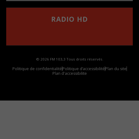
RADIO HD
••••••••••••••••••
Comment synthoniser la fréquence HD dans
votre voiture
© 2026 FM 103,3 Tous droits réservés.
Politique de confidentialité
Politique d’accessibilité
Plan du site
Plan d'accessibilite