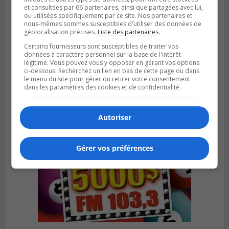
et consultées par 66 partenaires, ainsi que partagées avec lui,
ou utilisées spécifiquement par ce site. Nos partenaires et
nous-mêmes sommes susceptibles d'utiliser des données de
géolocalisation précises.
Liste des partenaires.
Publié le 5 août 2026 à 06h45
Certains fournisseurs sont susceptibles de traiter vos
L’armée appelée à vérifier une grenade
données à caractère personnel sur la base de l'intérêt
légitime. Vous pouvez vous y opposer en gérant vos options
trouvée dans un camping
ci-dessous. Recherchez un lien en bas de cette page ou dans
le menu du site pour gérer ou retirer votre consentement
dans les paramètres des cookies et de confidentialité.
Autoriser
Gérer vos préférences