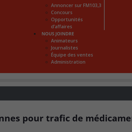
Annoncer sur FM103,3
Concours
Opportunités
d’affaires
NOUS JOINDRE
Animateurs
Journalistes
Équipe des ventes
Administration
onnes pour trafic de médicame