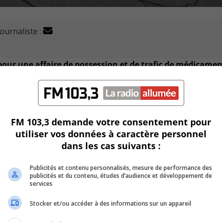
journaliste :
our une affaire de possession et de trafic de médicamen
 de police de l’agglomération de Longueuil (SPAL) dans un édi
FM 103,3 demande votre consentement pour
ne grande diversité de médicaments.
utiliser vos données à caractère personnel
dans les cas suivants :
Publicités et contenu personnalisés, mesure de performance des
 par les enquêteurs, ils devraient comparaître au palais de 
publicités et du contenu, études d’audience et développement de
services
Stocker et/ou accéder à des informations sur un appareil
ritoire de l’agglomération de Longueuil.