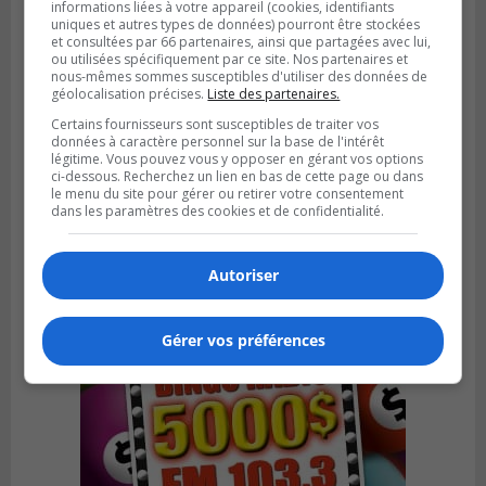
informations liées à votre appareil (cookies, identifiants
uniques et autres types de données) pourront être stockées
et consultées par 66 partenaires, ainsi que partagées avec lui,
ou utilisées spécifiquement par ce site. Nos partenaires et
nous-mêmes sommes susceptibles d'utiliser des données de
géolocalisation précises.
Liste des partenaires.
Certains fournisseurs sont susceptibles de traiter vos
données à caractère personnel sur la base de l'intérêt
Publié le 6 août 2026 à 05h39
légitime. Vous pouvez vous y opposer en gérant vos options
La grenade du camping du lac Cristal était
ci-dessous. Recherchez un lien en bas de cette page ou dans
inoffensive
le menu du site pour gérer ou retirer votre consentement
dans les paramètres des cookies et de confidentialité.
Autoriser
Gérer vos préférences