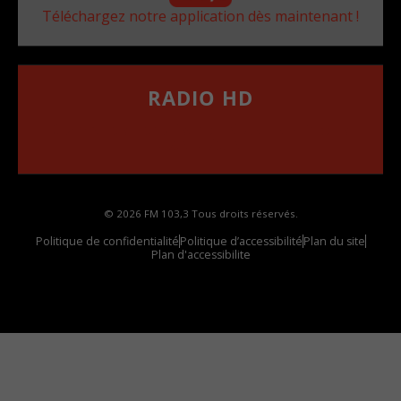
Téléchargez notre application dès maintenant !
RADIO HD
••••••••••••••••••
Comment synthoniser la fréquence HD dans
votre voiture
© 2026 FM 103,3 Tous droits réservés.
Politique de confidentialité
Politique d’accessibilité
Plan du site
Plan d'accessibilite