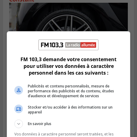
FM 103,3 demande votre consentement
pour utiliser vos données à caractère
personnel dans les cas suivants :
LONGUEUIL
Publié le 6 août 2026 à 11h58
Publicités et contenu personnalisés, mesure de
Des jeunes ciblent la Montérégie pour
performance des publicités et du contenu, études
d’audience et développement de services
le Défi écrou de roue
Stocker et/ou accéder à des informations sur un
appareil
En savoir plus
Vos données à caractère personnel seront traitées, et les