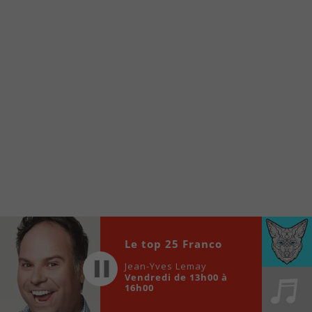
À partir de votre téléphone, allez sur le site
internet de la Radio allumée au
www.fm1033.ca
Ensuite cliquez sur l’icône situé au bas de
votre écran
(celui qui représente un carré incluant une
flèche dirigé vers le haut)
Cliquez maintenant sur l’option Ajouter sur
l’écran d’accueil et vous verrez apparaître le
logo du FM 103,3
Faites Enregistrer en haut à droite.
Et voilà! Toutes les infos et l’écoute de votre radio
locale vous sont maintenant accessibles en un clic!
Audio
Le top 25 Franco
00:00
00:00
Player
Jean-Yves Lemay
Vendredi de 13h00 à
16h00