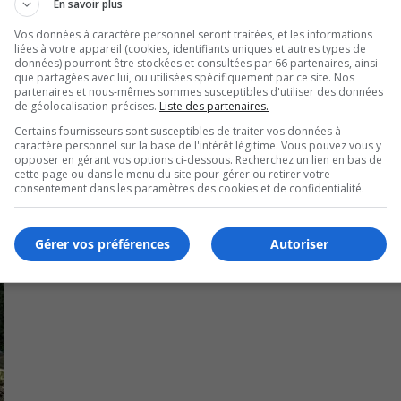
En savoir plus
 directeur du SPAL, Patrick Bélanger.
Vos données à caractère personnel seront traitées, et les informations
liées à votre appareil (cookies, identifiants uniques et autres types de
 2023, en même temps que le Service de police de Laval.
données) pourront être stockées et consultées par 66 partenaires, ainsi
que partagées avec lui, ou utilisées spécifiquement par ce site. Nos
partenaires et nous-mêmes sommes susceptibles d'utiliser des données
 ressources spécialisées capables de gérer des incidents crit
de géolocalisation précises.
Liste des partenaires.
Certains fournisseurs sont susceptibles de traiter vos données à
caractère personnel sur la base de l'intérêt légitime. Vous pouvez vous y
opposer en gérant vos options ci-dessous. Recherchez un lien en bas de
cette page ou dans le menu du site pour gérer ou retirer votre
consentement dans les paramètres des cookies et de confidentialité.
Gérer vos préférences
Autoriser