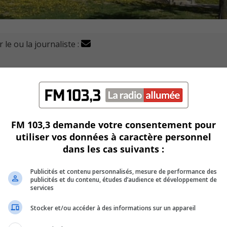
 le ou la journaliste :
uil (SPAL) a maintenant son Groupe Tactique d'Interventi
tère de la Sécurité publique du Québec.
cédent, soit le Groupe d’Intervention (G.I.), depuis le samed
FM 103,3 demande votre consentement pour
utiliser vos données à caractère personnel
ure dans l’amélioration de ses capacités d’intervention en
dans les cas suivants :
Publicités et contenu personnalisés, mesure de performance des
té à gérer des interventions complexes, risquées et dangereu
publicités et du contenu, études d’audience et développement de
services
Stocker et/ou accéder à des informations sur un appareil
 aux situations à risque élevé.