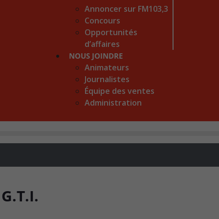
Annoncer sur FM103,3
Concours
Opportunités
d’affaires
NOUS JOINDRE
Animateurs
Journalistes
Équipe des ventes
Administration
G.T.I.