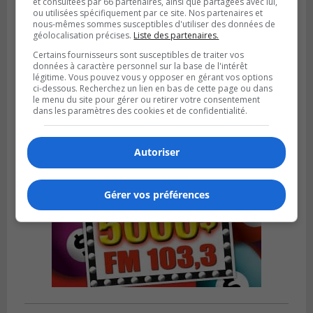
et consultées par 66 partenaires, ainsi que partagées avec lui,
ou utilisées spécifiquement par ce site. Nos partenaires et
nous-mêmes sommes susceptibles d'utiliser des données de
géolocalisation précises.
Liste des partenaires.
SAINT-BRUNO-DE-MONTARVILLE
Publié le 26 juillet 2026 à 08h01
Certains fournisseurs sont susceptibles de traiter vos
Saint‑Bruno veut accélérer l’abandon des
données à caractère personnel sur la base de l'intérêt
outils à essence
légitime. Vous pouvez vous y opposer en gérant vos options
ci-dessous. Recherchez un lien en bas de cette page ou dans
le menu du site pour gérer ou retirer votre consentement
dans les paramètres des cookies et de confidentialité.
Autoriser
Gérer vos préférences