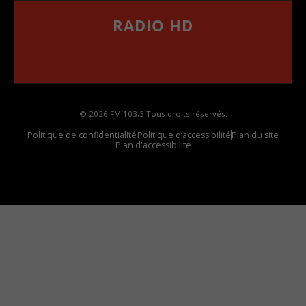
RADIO HD
••••••••••••••••••
Comment synthoniser la fréquence HD dans
votre voiture
© 2026 FM 103,3 Tous droits réservés.
Politique de confidentialité
Politique d’accessibilité
Plan du site
Plan d'accessibilite