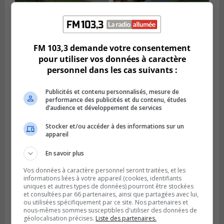
SAINT-HUBERT
Publié le 27 février 2024 à 15h15
Carignan a un plan pour le locatif
FM 103,3 demande votre consentement
intergénérationnel
pour utiliser vos données à caractère
personnel dans les cas suivants :
Publicités et contenu personnalisés, mesure de
performance des publicités et du contenu, études
d’audience et développement de services
Stocker et/ou accéder à des informations sur un
appareil
En savoir plus
Vos données à caractère personnel seront traitées, et les
informations liées à votre appareil (cookies, identifiants
uniques et autres types de données) pourront être stockées
BROSSARD
et consultées par 66 partenaires, ainsi que partagées avec lui,
Publié le 23 février 2024 à 10h59
Les candidatures pour le Gala excellence
ou utilisées spécifiquement par ce site. Nos partenaires et
nous-mêmes sommes susceptibles d'utiliser des données de
sont terminées
géolocalisation précises.
Liste des partenaires.