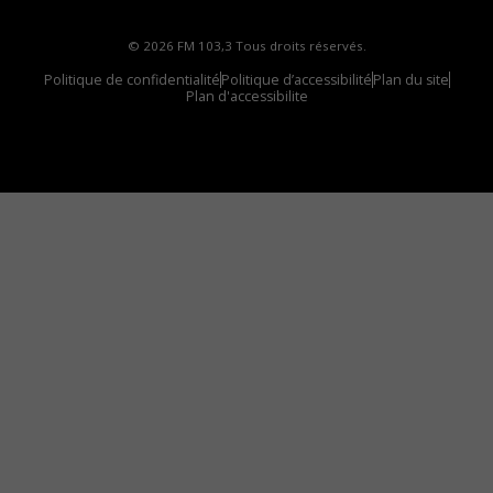
© 2026 FM 103,3 Tous droits réservés.
Politique de confidentialité
Politique d’accessibilité
Plan du site
Plan d'accessibilite
Comment installer notre vignette sur votre
appareil mobile