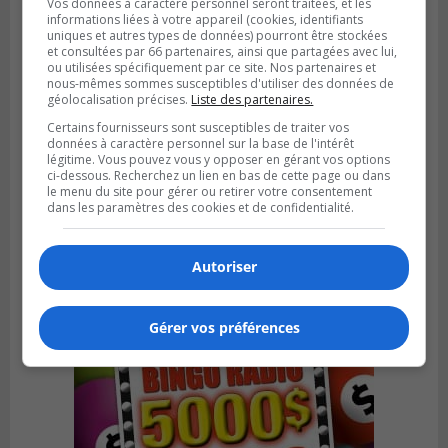
Vos données à caractère personnel seront traitées, et les
informations liées à votre appareil (cookies, identifiants
uniques et autres types de données) pourront être stockées
et consultées par 66 partenaires, ainsi que partagées avec lui,
ou utilisées spécifiquement par ce site. Nos partenaires et
nous-mêmes sommes susceptibles d'utiliser des données de
géolocalisation précises.
Liste des partenaires.
Certains fournisseurs sont susceptibles de traiter vos
BOUCHERVILLE
Publié le 6 août 2026 à 14h50
données à caractère personnel sur la base de l'intérêt
Le tube nord du pont-tunnel Louis-
légitime. Vous pouvez vous y opposer en gérant vos options
ci-dessous. Recherchez un lien en bas de cette page ou dans
Hippolyte-La Fontaine se dote d’une
le menu du site pour gérer ou retirer votre consentement
nouvelle chaussée
dans les paramètres des cookies et de confidentialité.
Autoriser
Gérer vos préférences