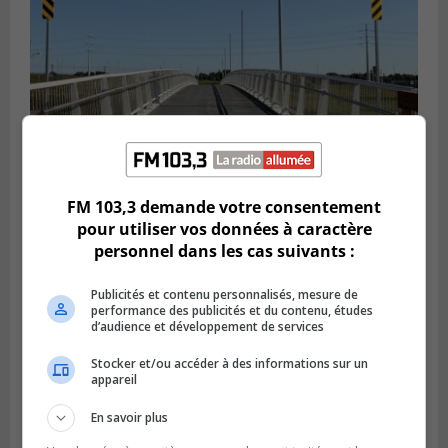
FM 103,3 demande votre consentement
pour utiliser vos données à caractère
personnel dans les cas suivants :
BROSSARD
Publié le 6 août 2026 à 16h00
La piste cyclable de Brossard au pont S.-De
Publicités et contenu personnalisés, mesure de
Champlain est ouverte
performance des publicités et du contenu, études
d’audience et développement de services
Stocker et/ou accéder à des informations sur un
appareil
En savoir plus