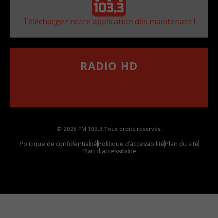
Téléchargez notre application dès maintenant !
RADIO HD
••••••••••••••••••
Comment synthoniser la fréquence HD dans
votre voiture
© 2026 FM 103,3 Tous droits réservés.
Politique de confidentialité
Politique d’accessibilité
Plan du site
Plan d'accessibilite