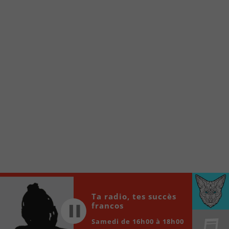
À partir de votre téléphone, allez sur le site
internet de la Radio allumée au
www.fm1033.ca
Ensuite cliquez sur l’icône situé au bas de
votre écran
(celui qui représente un carré incluant une
flèche dirigé vers le haut)
Cliquez maintenant sur l’option Ajouter sur
l’écran d’accueil et vous verrez apparaître le
logo du FM 103,3
Faites Enregistrer en haut à droite.
Et voilà! Toutes les infos et l’écoute de votre radio
locale vous sont maintenant accessibles en un clic!
Audio
Ta radio, tes succès
00:00
00:00
Player
francos
Samedi de 16h00 à 18h00