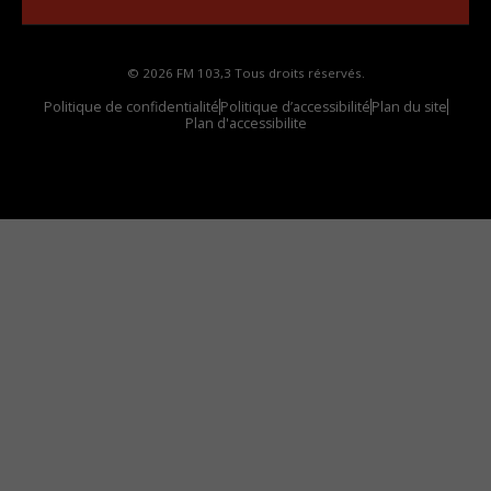
© 2026 FM 103,3 Tous droits réservés.
Politique de confidentialité
Politique d’accessibilité
Plan du site
Plan d'accessibilite
Comment installer notre vignette sur votre