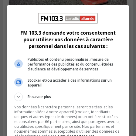
Publié le 29 juillet 2026 à 10h47
FM 103,3 demande votre consentement
Des travaux de marquage de nuit
pour utiliser vos données à caractère
entraînent des entraves sur la Rive-Sud
personnel dans les cas suivants :
Publicités et contenu personnalisés, mesure de
performance des publicités et du contenu, études
d’audience et développement de services
Stocker et/ou accéder à des informations sur un
appareil
En savoir plus
Vos données à caractère personnel seront traitées, et les
informations liées à votre appareil (cookies, identifiants
uniques et autres types de données) pourront être stockées
VIEUX-LONGUEUIL
et consultées par 66 partenaires, ainsi que partagées avec lui,
Publié le 28 juillet 2026 à 07h44
ou utilisées spécifiquement par ce site. Nos partenaires et
La Tablée des chefs obtient un appui
nous-mêmes sommes susceptibles d'utiliser des données de