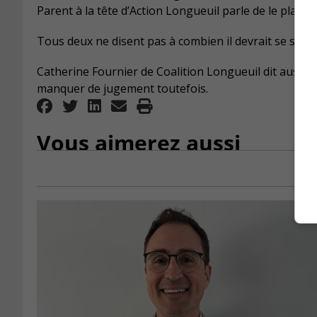
Parent à la tête d’Action Longueuil parle de le plafon
Tous deux ne disent pas à combien il devrait se situ
Catherine Fournier de Coalition Longueuil dit aussi q
manquer de jugement toutefois.
Vous aimerez aussi