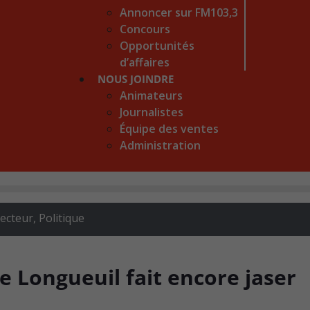
Annoncer sur FM103,3
Concours
Opportunités
d’affaires
NOUS JOINDRE
Animateurs
Journalistes
Équipe des ventes
Administration
recteur
,
Politique
de Longueuil fait encore jaser