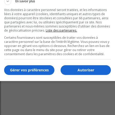
En savoir plus
ner.
Vos données à caractère personnel seront traitées, et les informations
liées à votre appareil (cookies, identifiants uniques et autres types de
er cependant.
données) pourront être stockées et consultées par 66 partenaires, ainsi
que partagées avec lui, ou utilisées spécifiquement par ce site. Nos
u’il faut l’abaisser mais ose ajouter qu’il ne faut aucunemen
partenaires et nous-mêmes sommes susceptibles d'utiliser des données
de géolocalisation précises.
Liste des partenaires.
Certains fournisseurs sont susceptibles de traiter vos données à
caractère personnel sur la base de l'intérêt légitime. Vous pouvez vous y
opposer en gérant vos options ci-dessous. Recherchez un lien en bas de
cette page ou dans le menu du site pour gérer ou retirer votre
consentement dans les paramètres des cookies et de confidentialité.
Gérer vos préférences
Autoriser