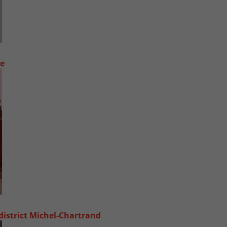
ue
 district Michel‑Chartrand