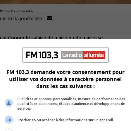
 de maire ou mairesse.
 le ou la journaliste :
 plafonner le salaire de maire ou de mairesse.
é les articles de journaux et de médias électroniques depuis
FM 103,3 demande votre consentement pour
utiliser vos données à caractère personnel
compte des diverses rémunérations de sources différentes.
dans les cas suivants :
e près de 17 000 $.
Publicités et contenu personnalisés, mesure de performance des
publicités et du contenu, études d’audience et développement de
inscrit dans sa plateforme électorale qu’il va geler la
services
Stocker et/ou accéder à des informations sur un appareil
le baisser et Jacques Létourneau, qui prend la place de Mm