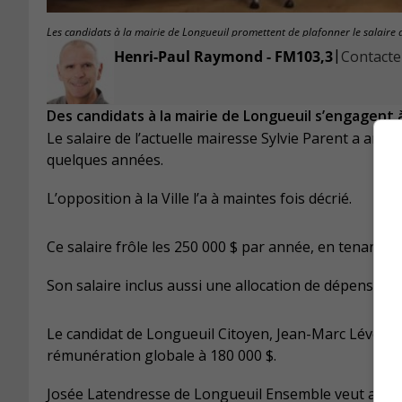
Les candidats à la mairie de Longueuil promettent de plafonner le salaire
|
Henri-Paul Raymond - FM103,3
Contacter
Des candidats à la mairie de Longueuil s’engagent à
Le salaire de l’actuelle mairesse Sylvie Parent a anim
quelques années.
L’opposition à la Ville l’a à maintes fois décrié.
Ce salaire frôle les 250 000 $ par année, en tenant 
Son salaire inclus aussi une allocation de dépenses d
Le candidat de Longueuil Citoyen, Jean-Marc Léveillé, 
rémunération globale à 180 000 $.
Josée Latendresse de Longueuil Ensemble veut aussi 