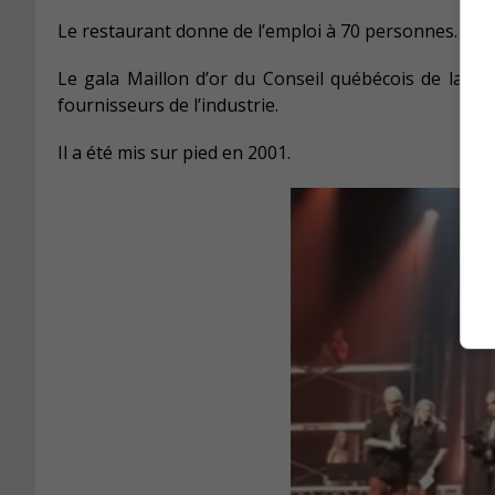
Le restaurant donne de l’emploi à 70 personnes.
Le gala Maillon d’or du Conseil québécois de la fr
fournisseurs de l’industrie.
Il a été mis sur pied en 2001.