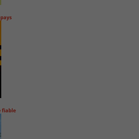
 pays
 fiable