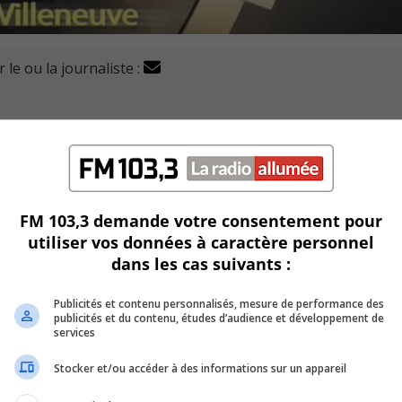
 le ou la journaliste :
evard Roland-Therrien à Longueuil viennent de recevoir le
X30 à Brossard.
eureux et émus par cette reconnaissance qui les touche d
FM 103,3 demande votre consentement pour
utiliser vos données à caractère personnel
dans les cas suivants :
chacun d’entre eux fait que la réussite existe.
Publicités et contenu personnalisés, mesure de performance des
publicités et du contenu, études d’audience et développement de
services
 couple y a investit un million de dollars pour faire effect
Stocker et/ou accéder à des informations sur un appareil