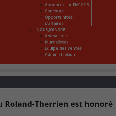
Annoncer sur FM103,3
Concours
Opportunités
d’affaires
NOUS JOINDRE
Animateurs
Journalistes
Équipe des ventes
Administration
u Roland-Therrien est honoré