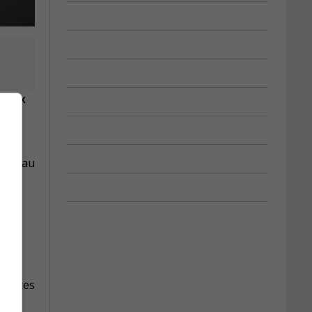
 prix
roit au
uer ces