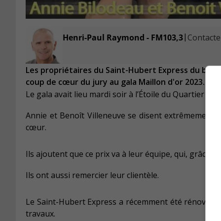
|
Henri-Paul Raymond - FM103,3
Contacter
Les propriétaires du Saint-Hubert Express du boul
coup de cœur du jury au gala Maillon d'or 2023.
Le gala avait lieu mardi soir à l’Étoile du Quartier DI
Annie et Benoît Villeneuve se disent extrêmement h
cœur.
Ils ajoutent que ce prix va à leur équipe, qui, grâce à 
Ils ont aussi remercier leur clientèle.
Le Saint-Hubert Express a récemment été rénové et le
travaux.