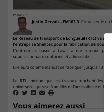
Photo: RTL
|
Justin Gervais - FM103,3
Contacter le ou l
Le Réseau de transport de Longueuil (RTL) va de l'
l'entreprise Shelltec pour la fabrication de nouvea
L’entreprise, basée à Laval, a été retenue par l
soumissionnaire conforme et admissible.
Elle aura comme mandat de fabriquer jusqu’à 13 nou
Le RTL indique que les travaux touchant les dall
universelle, qui vise à améliorer l’accessibilité et le c
Vous aimerez aussi