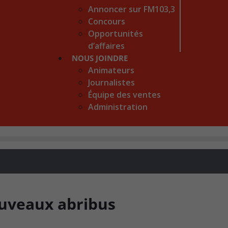
Annoncer sur FM103,3
Concours
Opportunités
d’affaires
NOUS JOINDRE
Animateurs
Journalistes
Équipe des ventes
Administration
ouveaux abribus