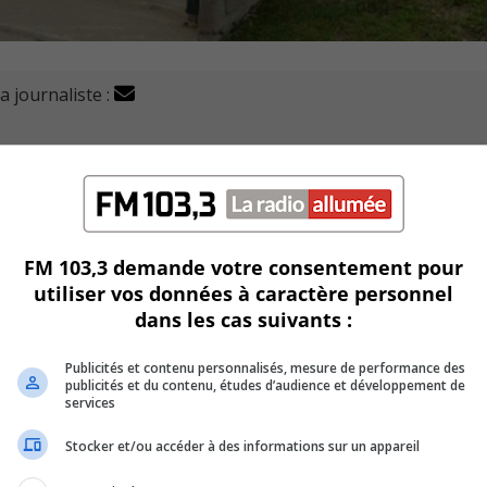
a journaliste :
avant et octroie un contrat d'un peu plus de 267 000 $ à
ux abribus.
e conseil d’administration du RTL puisqu’elle est le p
FM 103,3 demande votre consentement pour
utiliser vos données à caractère personnel
veaux abribus et de réaménager des dalles de béton.
dans les cas suivants :
es s’inscrivent dans le cadre de son programme d’access
Publicités et contenu personnalisés, mesure de performance des
onfort des infrastructures destinées à la clientèle.
publicités et du contenu, études d’audience et développement de
services
Stocker et/ou accéder à des informations sur un appareil