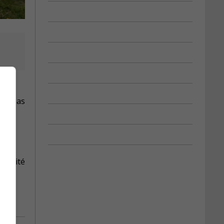
lus bas
ibilité