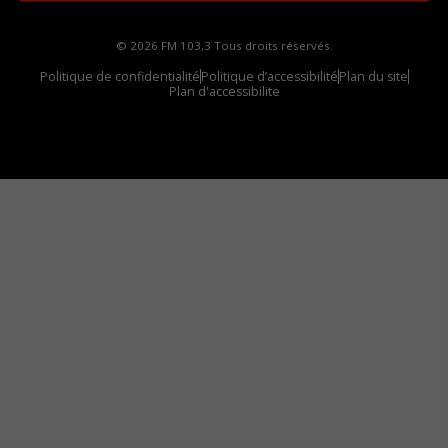
© 2026 FM 103,3 Tous droits réservés.
Politique de confidentialité
Politique d’accessibilité
Plan du site
Plan d'accessibilite
Comment installer notre vignette sur votre
appareil mobile