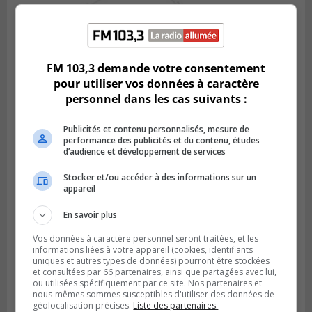
BOUCHERVILLE
Publié le 5 août 2026 à 15h25
Le MTMD annonce des fermetures sur
FM 103,3 demande votre consentement
l’autoroute 20 à Boucherville
pour utiliser vos données à caractère
personnel dans les cas suivants :
Publicités et contenu personnalisés, mesure de
performance des publicités et du contenu, études
d’audience et développement de services
Stocker et/ou accéder à des informations sur un
appareil
En savoir plus
Vos données à caractère personnel seront traitées, et les
informations liées à votre appareil (cookies, identifiants
uniques et autres types de données) pourront être stockées
LONGUEUIL
et consultées par 66 partenaires, ainsi que partagées avec lui,
Publié le 5 août 2026 à 13h50
ou utilisées spécifiquement par ce site. Nos partenaires et
Le Mois de l’archéologie bat son plein sur
nous-mêmes sommes susceptibles d'utiliser des données de
la Rive-Sud de Montréal
géolocalisation précises.
Liste des partenaires.