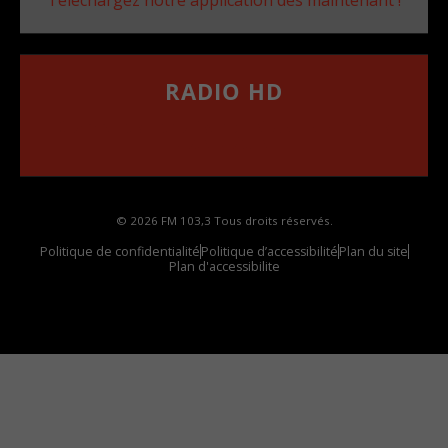
Téléchargez notre application dès maintenant !
RADIO HD
••••••••••••••••••
Comment synthoniser la fréquence HD dans
votre voiture
© 2026 FM 103,3 Tous droits réservés.
Politique de confidentialité
Politique d’accessibilité
Plan du site
Plan d'accessibilite