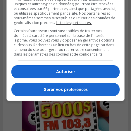
uniques et autres types de données) pourront être stockées
et consultées par 66 partenaires, ainsi que partagées avec lui,
ou utilisées spécifiquement par ce site. Nos partenaires et
nous-mêmes sommes susceptibles d'utiliser des données de
géolocalisation précises.
Liste des partenaires.
BOUCHERVILLE
Certains fournisseurs sont susceptibles de traiter vos
Publié le 31 juillet 2026 à 06h57
données à caractère personnel sur la base de l'intérêt
Boucherville veut de la sécurité
légitime. Vous pouvez vous y opposer en gérant vos options
ci-dessous. Recherchez un lien en bas de cette page ou dans
ferroviaire sur son territoire
le menu du site pour gérer ou retirer votre consentement
dans les paramètres des cookies et de confidentialité.
Autoriser
Gérer vos préférences