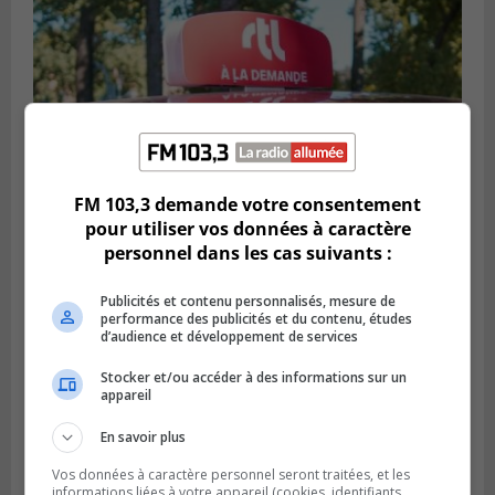
FM 103,3 demande votre consentement
pour utiliser vos données à caractère
personnel dans les cas suivants :
BROSSARD
Publié le 31 juillet 2026 à 12h00
Le transport à la demande du RTL prend
Publicités et contenu personnalisés, mesure de
de l’expansion à Brossard
performance des publicités et du contenu, études
d’audience et développement de services
Stocker et/ou accéder à des informations sur un
appareil
En savoir plus
Vos données à caractère personnel seront traitées, et les
informations liées à votre appareil (cookies, identifiants