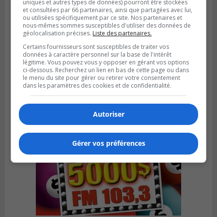
uniques et autres types de données) pourront être stockées
et consultées par 66 partenaires, ainsi que partagées avec lui,
ou utilisées spécifiquement par ce site. Nos partenaires et
nous-mêmes sommes susceptibles d'utiliser des données de
GREENFIELD PARK
géolocalisation précises.
Liste des partenaires.
Publié le 31 juillet 2026 à 16h45
Des firmes de Longueuil vont participer
Certains fournisseurs sont susceptibles de traiter vos
données à caractère personnel sur la base de l'intérêt
aux méga-travaux de l’hôpital Charles-
légitime. Vous pouvez vous y opposer en gérant vos options
Le Moyne
ci-dessous. Recherchez un lien en bas de cette page ou dans
le menu du site pour gérer ou retirer votre consentement
dans les paramètres des cookies et de confidentialité.
Autoriser
Gérer vos préférences