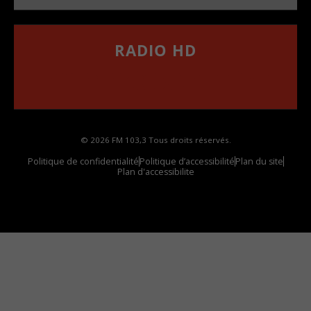
RADIO HD
••••••••••••••••••
Comment synthoniser la fréquence HD dans
votre voiture
© 2026 FM 103,3 Tous droits réservés.
Politique de confidentialité
Politique d’accessibilité
Plan du site
Plan d'accessibilite