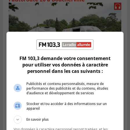
FM 103,3 demande votre consentement
pour utiliser vos données à caractère
personnel dans les cas suivants :
VIEUX-LONGUEUIL
Publié le 31 juillet 2026 à 14h20
Publicités et contenu personnalisés, mesure de
Le RTL dévoile sa nouvelle flotte de
performance des publicités et du contenu, études
transport adapté
d’audience et développement de services
Stocker et/ou accéder à des informations sur un
appareil
En savoir plus
Vos données à caractère personnel seront traitées, et les