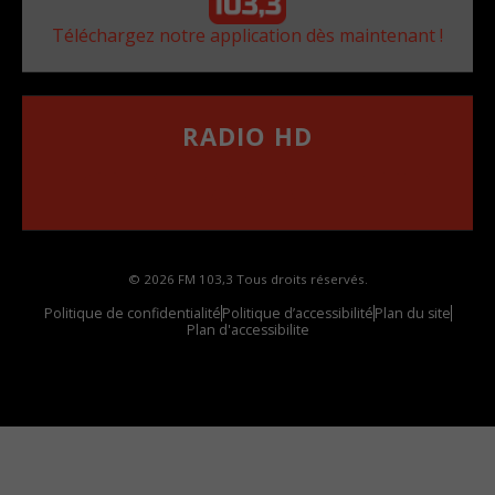
Téléchargez notre application dès maintenant !
RADIO HD
••••••••••••••••••
Comment synthoniser la fréquence HD dans
votre voiture
© 2026 FM 103,3 Tous droits réservés.
Politique de confidentialité
Politique d’accessibilité
Plan du site
Plan d'accessibilite