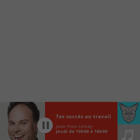
À partir de votre téléphone, allez sur le site
internet de la Radio allumée au
www.fm1033.ca
Ensuite cliquez sur l’icône situé au bas de
votre écran
(celui qui représente un carré incluant une
flèche dirigé vers le haut)
Cliquez maintenant sur l’option Ajouter sur
l’écran d’accueil et vous verrez apparaître le
logo du FM 103,3
Faites Enregistrer en haut à droite.
Et voilà! Toutes les infos et l’écoute de votre radio
locale vous sont maintenant accessibles en un clic!
Audio
Tes succès au travail
00:00
00:00
Player
Jean-Yves Lemay
Jeudi de 13h00 à 16h00