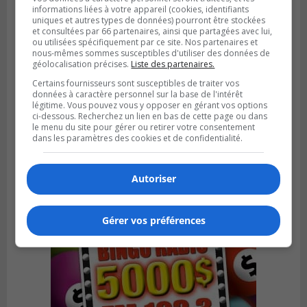
informations liées à votre appareil (cookies, identifiants
uniques et autres types de données) pourront être stockées
et consultées par 66 partenaires, ainsi que partagées avec lui,
ou utilisées spécifiquement par ce site. Nos partenaires et
nous-mêmes sommes susceptibles d'utiliser des données de
géolocalisation précises.
Liste des partenaires.
Certains fournisseurs sont susceptibles de traiter vos
BROSSARD
données à caractère personnel sur la base de l'intérêt
Publié le 31 juillet 2026 à 12h00
légitime. Vous pouvez vous y opposer en gérant vos options
Le transport à la demande du RTL prend
ci-dessous. Recherchez un lien en bas de cette page ou dans
le menu du site pour gérer ou retirer votre consentement
de l’expansion à Brossard
dans les paramètres des cookies et de confidentialité.
Autoriser
Gérer vos préférences