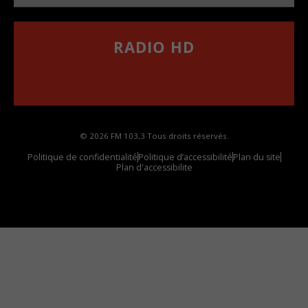
RADIO HD
••••••••••••••••••
Comment synthoniser la fréquence HD dans
votre voiture
© 2026 FM 103,3 Tous droits réservés.
Politique de confidentialité
Politique d’accessibilité
Plan du site
Plan d'accessibilite