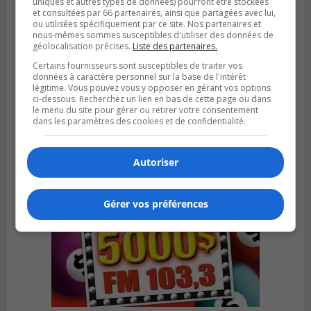
uniques et autres types de données) pourront être stockées
et consultées par 66 partenaires, ainsi que partagées avec lui,
ou utilisées spécifiquement par ce site. Nos partenaires et
nous-mêmes sommes susceptibles d'utiliser des données de
géolocalisation précises.
Liste des partenaires.
Certains fournisseurs sont susceptibles de traiter vos
Publié le 6 juillet 2026 à 09h33
données à caractère personnel sur la base de l'intérêt
Longueuil conclue un contrat pour
légitime. Vous pouvez vous y opposer en gérant vos options
valoriser des cendres d’incinération
ci-dessous. Recherchez un lien en bas de cette page ou dans
le menu du site pour gérer ou retirer votre consentement
dans les paramètres des cookies et de confidentialité.
Autoriser
Gérer vos préférences