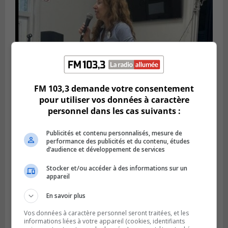
FM 103,3 demande votre consentement
pour utiliser vos données à caractère
personnel dans les cas suivants :
Publié le 6 juillet 2026 à 11h18
Climat Québec dévoile deux candidats
Publicités et contenu personnalisés, mesure de
pour l’Agglomération
performance des publicités et du contenu, études
d’audience et développement de services
Stocker et/ou accéder à des informations sur un
appareil
En savoir plus
Vos données à caractère personnel seront traitées, et les
informations liées à votre appareil (cookies, identifiants