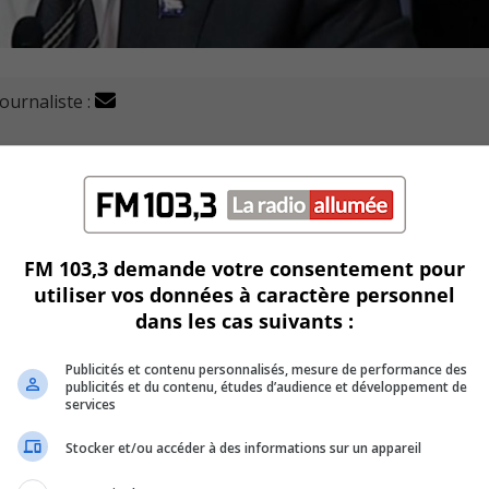
journaliste :
ouhaite transférer du personnel du réseau de la santé d
puisque la majorité des cas se retrouvent au sein de ces
FM 103,3 demande votre consentement pour
utiliser vos données à caractère personnel
dans les cas suivants :
U
00:00
U
Publicités et contenu personnalisés, mesure de performance des
Ar
ter ses scénarios concernant la courbe de la propagation de
publicités et du contenu, études d’audience et développement de
ke
services
to
d’éviter les rassemblements physiques pour Pâque.
Stocker et/ou accéder à des informations sur un appareil
in
or