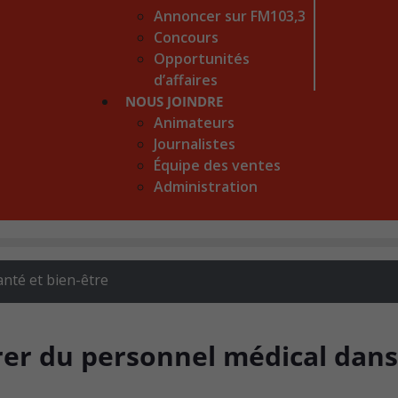
Annoncer sur FM103,3
Concours
Opportunités
d’affaires
NOUS JOINDRE
Animateurs
Journalistes
Équipe des ventes
Administration
anté et bien-être
érer du personnel médical dans