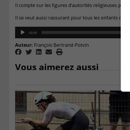
Il compte sur les figures d’autorités religieuses pou
Il se veut aussi rassurant pour tous les enfants de la
Audio
00:00
Player
Auteur:
François Bertrand-Potvin
Vous aimerez aussi