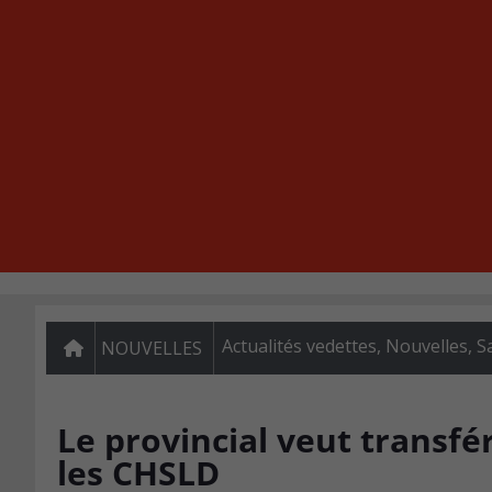
Actualités vedettes
,
Nouvelles
,
S
NOUVELLES
Le provincial veut transf
les CHSLD