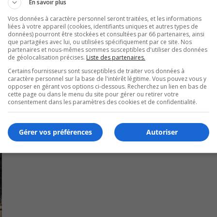
En savoir plus
de
r transmettre le message.
vo
Vos données à caractère personnel seront traitées, et les informations
liées à votre appareil (cookies, identifiants uniques et autres types de
 province qui perdent leurs dents.
données) pourront être stockées et consultées par 66 partenaires, ainsi
que partagées avec lui, ou utilisées spécifiquement par ce site. Nos
partenaires et nous-mêmes sommes susceptibles d'utiliser des données
U
00:00
de géolocalisation précises.
Liste des partenaires.
U
Certains fournisseurs sont susceptibles de traiter vos données à
Ar
caractère personnel sur la base de l'intérêt légitime. Vous pouvez vous y
ke
opposer en gérant vos options ci-dessous. Recherchez un lien en bas de
cette page ou dans le menu du site pour gérer ou retirer votre
to
consentement dans les paramètres des cookies et de confidentialité.
in
or
de
Gérer vos préférences
Autoriser
vo