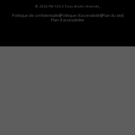
© 2026 FM 103,3 Tous droits réservés.
Politique de confidentialité
Politique d’accessibilité
Plan du site
Plan d'accessibilite
Comment installer notre vignette sur votre
appareil mobile