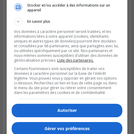
Stocker et/ou accéder à des informations sur un
appareil
SAINT-LAMBERT
Publié le 5 août 2026 à 08h23
En savoir plus
De la fibrose kystique à l’Ironman : le
parcours inspirant d’Emma Fontaine
Vos données à caractère personnel seront traitées, et les
informations liées à votre appareil (cookies, identifiants
uniques et autres types de données) pourront être stockées
et consultées par 66 partenaires, ainsi que partagées avec lui,
ou utilisées spécifiquement par ce site. Nos partenaires et
nous-mêmes sommes susceptibles d'utiliser des données de
géolocalisation précises.
Liste des partenaires.
Certains fournisseurs sont susceptibles de traiter vos
données à caractère personnel sur la base de l'intérêt
légitime. Vous pouvez vous y opposer en gérant vos options
ci-dessous. Recherchez un lien en bas de cette page ou dans
le menu du site pour gérer ou retirer votre consentement
dans les paramètres des cookies et de confidentialité.
Autoriser
Publié le 4 août 2026 à 13h18
Des fromages de la Laiterie Coaticook
rappelés par l’ACIA
Gérer vos préférences