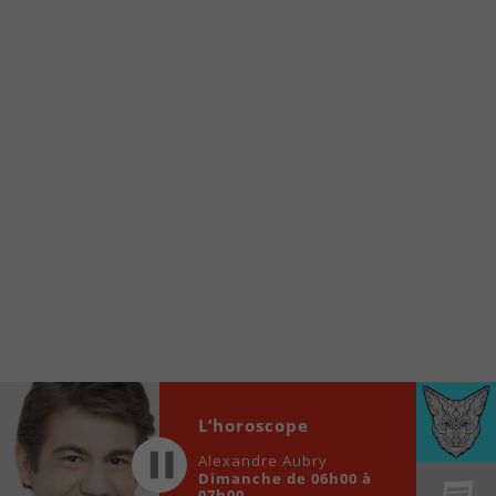
À partir de votre téléphone, allez sur le site
internet de la Radio allumée au
www.fm1033.ca
Ensuite cliquez sur l’icône situé au bas de
votre écran
(celui qui représente un carré incluant une
flèche dirigé vers le haut)
Cliquez maintenant sur l’option Ajouter sur
l’écran d’accueil et vous verrez apparaître le
logo du FM 103,3
Faites Enregistrer en haut à droite.
Et voilà! Toutes les infos et l’écoute de votre radio
locale vous sont maintenant accessibles en un clic!
Audio
L’horoscope
00:00
00:00
Player
Alexandre Aubry
Dimanche de 06h00 à
07h00