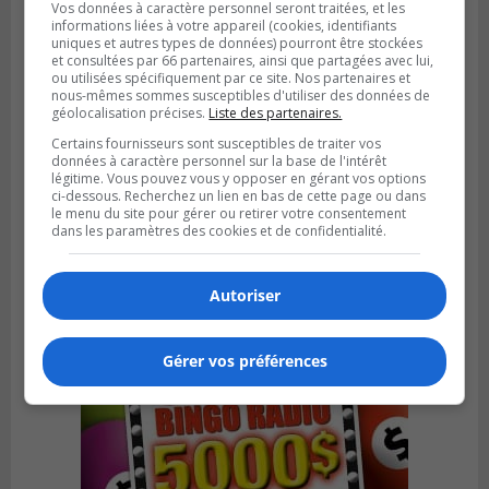
Vos données à caractère personnel seront traitées, et les
informations liées à votre appareil (cookies, identifiants
uniques et autres types de données) pourront être stockées
et consultées par 66 partenaires, ainsi que partagées avec lui,
ou utilisées spécifiquement par ce site. Nos partenaires et
nous-mêmes sommes susceptibles d'utiliser des données de
géolocalisation précises.
Liste des partenaires.
Certains fournisseurs sont susceptibles de traiter vos
données à caractère personnel sur la base de l'intérêt
SAINT-CATHERINE
légitime. Vous pouvez vous y opposer en gérant vos options
Publié le 30 juillet 2026 à 07h58
ci-dessous. Recherchez un lien en bas de cette page ou dans
Sainte-Catherine prolonge son aide
le menu du site pour gérer ou retirer votre consentement
financière au Complexe Le Partage
dans les paramètres des cookies et de confidentialité.
Autoriser
Gérer vos préférences