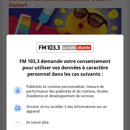
Hubert
FM 103,3 demande votre consentement
pour utiliser vos données à caractère
personnel dans les cas suivants :
SAINT-BRUNO-DE-MONTARVILLE
Publicités et contenu personnalisés, mesure de
Publié le 2 août 2026 à 08h06
La Fête des parcs est de retour à Saint-
performance des publicités et du contenu, études
d’audience et développement de services
Bruno
Stocker et/ou accéder à des informations sur un
appareil
En savoir plus