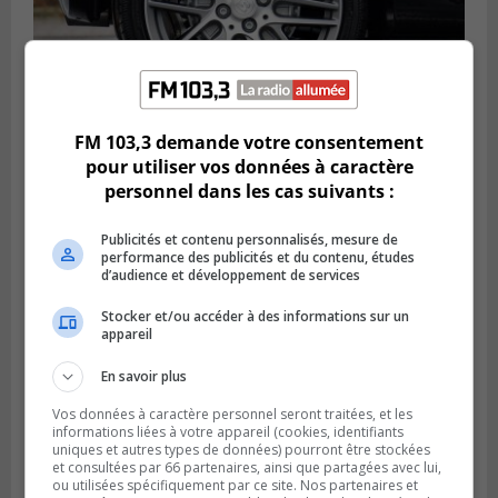
FM 103,3 demande votre consentement
LONGUEUIL
pour utiliser vos données à caractère
Publié le 6 août 2026 à 11h58
Des jeunes ciblent la Montérégie pour
personnel dans les cas suivants :
le Défi écrou de roue
Publicités et contenu personnalisés, mesure de
performance des publicités et du contenu, études
d’audience et développement de services
Stocker et/ou accéder à des informations sur un
appareil
En savoir plus
Vos données à caractère personnel seront traitées, et les
informations liées à votre appareil (cookies, identifiants
uniques et autres types de données) pourront être stockées
et consultées par 66 partenaires, ainsi que partagées avec lui,
ou utilisées spécifiquement par ce site. Nos partenaires et