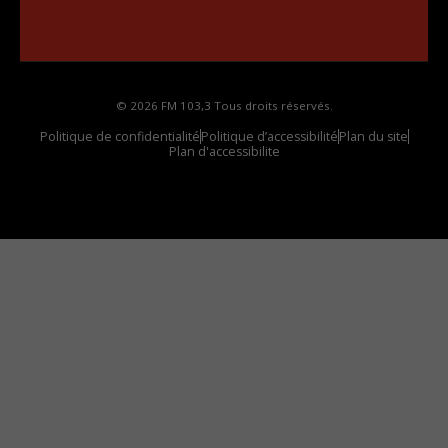
Comment synthoniser la fréquence HD dans
votre voiture
© 2026 FM 103,3 Tous droits réservés.
Politique de confidentialité
Politique d’accessibilité
Plan du site
Plan d'accessibilite