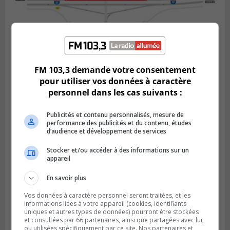
FM 103,3 demande votre consentement
BOUCHERVILLE
Publié le 5 août 2026 à 15h25
pour utiliser vos données à caractère
Le MTMD annonce des fermetures sur
personnel dans les cas suivants :
l’autoroute 20 à Boucherville
Publicités et contenu personnalisés, mesure de
performance des publicités et du contenu, études
d’audience et développement de services
Stocker et/ou accéder à des informations sur un
appareil
En savoir plus
Vos données à caractère personnel seront traitées, et les
informations liées à votre appareil (cookies, identifiants
uniques et autres types de données) pourront être stockées
et consultées par 66 partenaires, ainsi que partagées avec lui,
ou utilisées spécifiquement par ce site. Nos partenaires et