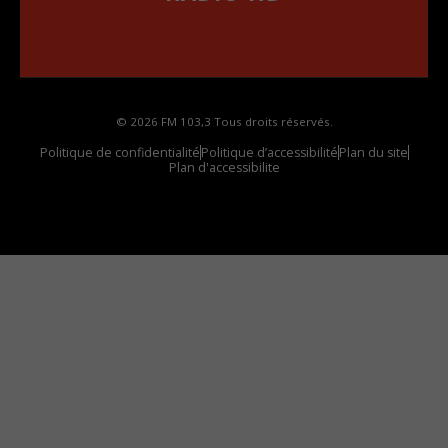
••••••••••••••••••
Comment synthoniser la fréquence HD dans
votre voiture
© 2026 FM 103,3 Tous droits réservés.
Politique de confidentialité
Politique d’accessibilité
Plan du site
Plan d'accessibilite