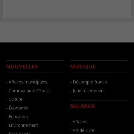
NOUVELLES
MUSIQUE
- Affaires municipales
- Décompte franco
- Communauté / Social
- Joué récemment
- Culture
BALADOS
- Économie
- Éducation
- Affaires
- Environnement
- Art de vivre
- Faits divers