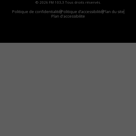
© 2026 FM 103,3 Tous droits réservés.
Politique de confidentialité
Politique d’accessibilité
Plan du site
Plan d'accessibilite
Comment installer notre vignette sur votre
appareil mobile