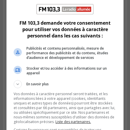
Publié le 6 juillet 2026 à 11h18
Climat Québec dévoile deux candidats
FM 103,3 demande votre consentement
pour l’Agglomération
pour utiliser vos données à caractère
personnel dans les cas suivants :
Publicités et contenu personnalisés, mesure de
performance des publicités et du contenu, études
d’audience et développement de services
Stocker et/ou accéder à des informations sur un
appareil
En savoir plus
Vos données à caractère personnel seront traitées, et les
informations liées à votre appareil (cookies, identifiants
uniques et autres types de données) pourront être stockées
Publié le 6 juillet 2026 à 09h33
Longueuil conclue un contrat pour
et consultées par 66 partenaires, ainsi que partagées avec lui,
ou utilisées spécifiquement par ce site. Nos partenaires et
valoriser des cendres d’incinération
nous-mêmes sommes susceptibles d'utiliser des données de
géolocalisation précises.
Liste des partenaires.
Certains fournisseurs sont susceptibles de traiter vos